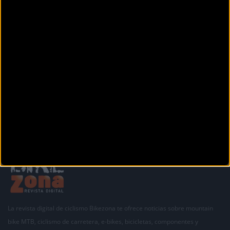
Carrer Nou 33-35
(Girona)
VELOBLAREIX
Av. Lluís Companys, 61-63 Local I
Vilablareix (Girona)
Anterior
Siguiente
1
2
3
4
5
La revista digital de ciclismo Bikezona te ofrece noticias sobre mountain
bike MTB, ciclismo de carretera, e-bikes, bicicletas, componentes y