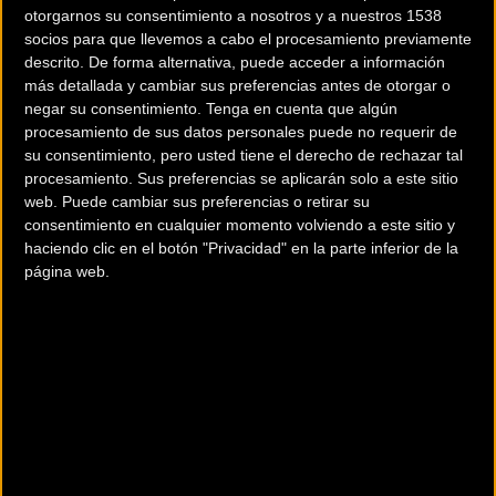
otorgarnos su consentimiento a nosotros y a nuestros 1538
socios para que llevemos a cabo el procesamiento previamente
descrito. De forma alternativa, puede acceder a información
más detallada y cambiar sus preferencias antes de otorgar o
negar su consentimiento.
Tenga en cuenta que algún
procesamiento de sus datos personales puede no requerir de
200 km
su consentimiento, pero usted tiene el derecho de rechazar tal
Terms of use
© 1987–2026 HERE
procesamiento. Sus preferencias se aplicarán solo a este sitio
¿Eres el propietario de esta tienda? Descubre cómo
hacerte tienda
web. Puede cambiar sus preferencias o retirar su
consentimiento en cualquier momento volviendo a este sitio y
Premium para llegar a más clientes
.
haciendo clic en el botón "Privacidad" en la parte inferior de la
página web.
Otros comercios
MOTOS BISBAL
Carrer Pere Canya,
La Bisbal de Empordá (Girona)
MOTOS FERRAN