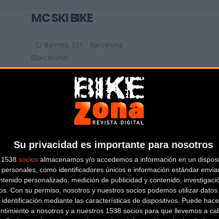
MC SKI BIKE
C/ Balmes, 331
Barcelona
(Barcelona)
KIDS ON WHEELS
Plaça de la Vila de Gràcia,
Su privacidad es importante para nosotros
18
Barcelona (Barcelona)
s 1538
socios
almacenamos y/o accedemos a información en un disposit
personales, como identificadores únicos e información estándar enviad
ntenido personalizado, medición de publicidad y contenido, investigaci
os.
Con su permiso, nosotros y nuestros socios podemos utilizar datos 
 identificación mediante las características de dispositivos. Puede hacer
ntimiento a nosotros y a nuestros 1538 socios para que llevemos a ca