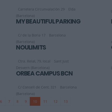
Carretera Circunvalación 29
Elda
(Barcelona)
MY BEAUTIFUL PARKING
C/ de la Boria 17
Barcelona
(Barcelona)
NOULIMITS
Ctra. Reial, 79, local
Sant Just
Desvern (Barcelona)
ORBEA CAMPUS BCN
C/ Consell de Cent, 321
Barcelona
(Barcelona)
6
7
8
9
10
11
12
13