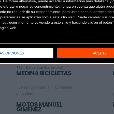
o. De forma alternativa, puede acceder a información más detallada y 
de otorgar o negar su consentimiento.
Tenga en cuenta que algún proc
LA BOSCH E-BIKES
ede no requerir de su consentimiento, pero usted tiene el derecho de r
SANT ANDREU DE
referencias se aplicarán solo a este sitio web. Puede cambiar sus pref
LLAVANERES
Passeig Jaume Brutau, 24-32, local
 cualquier momento volviendo a este sitio y haciendo clic en el botón "
6
Sant Andreu de Llavaneres
 página web.
(Barcelona)
MAMMOTH
BARCELONA
ÁS OPCIONES
ACEPTO
Carrer de Roger de Llúria,
115
Barcelona (Barcelona)
MEDINA BICICLETAS
Carrer de Potosí, 14
Barcelona
(Barcelona)
MOTOS MANUEL
GIMÉNEZ