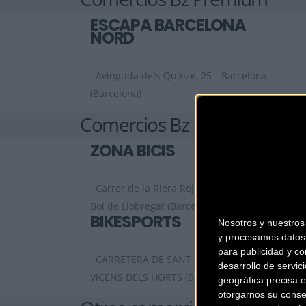
ESCAPA BARCELONA
NORD
Avinguda dels Quinze, 25
Barcelona
(Barcelona)
Comercios Bz
ZONA BICIS
Carrer de la Riera Roja, 29 C
Sant
Boi de Llobregat (Barcelona)
BIKESPORTS
Nosotros y nuestro
y procesamos datos 
para publicidad y co
CARRETERA DE SANT BOI 90
SANT
desarrollo de servici
VICENS DELS HORTS (Barcelona)
geográfica precisa e
otorgarnos su conse