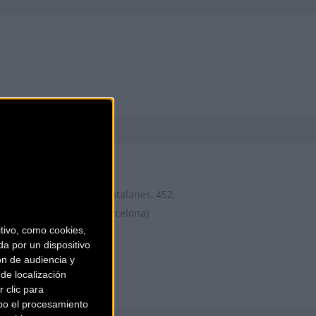
AIRBICI
Gran Via de les Corts Catalanes, 452,
LOCAL 2
Barcelona (Barcelona)
ivo, como cookies,
a por un dispositivo
ón de audiencia y
de localización
 clic para
bo el procesamiento