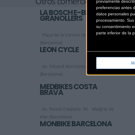
Otros comercios
previamente descrit
preferencias antes 
LA BOSCH E-BIKES
datos personales pu
GRANOLLERS
procesamiento. Sus p
su consentimiento en
parte inferior de la
Plaça de la Corona 26
Granollers
(Barcelona)
LEON CYCLE
M
Av. Eduard Maristany 341
Badalona
(Barcelona)
MEDBIKES COSTA
BRAVA
Av. Països Catalans, 30
Malgrat de
Mar (Barcelona)
MONBIKE BARCELONA