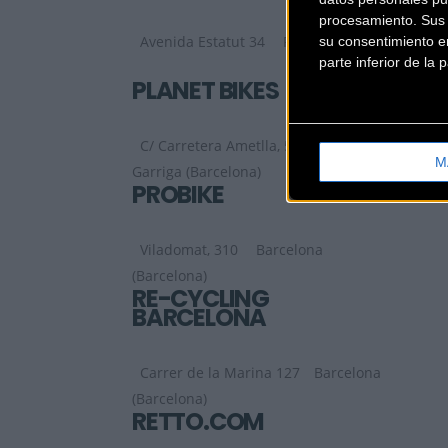
procesamiento. Sus p
Avenida Estatut 34
Rubí (Barcelona)
su consentimiento en
parte inferior de la
PLANET BIKES
C/ Carretera Ametlla, 51 Bajos
La
M
Garriga (Barcelona)
PROBIKE
Viladomat, 310
Barcelona
(Barcelona)
RE-CYCLING
BARCELONA
Carrer de la Marina 127
Barcelona
(Barcelona)
RETTO.COM