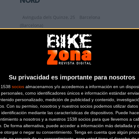
NORD
Avinguda dels Quinze, 25
Barcelona
(Barcelona)
KIDS ON WHEELS
Plaça de la Vila de Gràcia,
18
Barcelona (Barcelona)
Su privacidad es importante para nosotros
s 1538
socios
almacenamos y/o accedemos a información en un disposit
personales, como identificadores únicos e información estándar enviad
ntenido personalizado, medición de publicidad y contenido, investigaci
os.
Con su permiso, nosotros y nuestros socios podemos utilizar datos 
 identificación mediante las características de dispositivos. Puede hacer
ntimiento a nosotros y a nuestros 1538 socios para que llevemos a ca
o. De forma alternativa, puede acceder a información más detallada y 
de otorgar o negar su consentimiento.
Tenga en cuenta que algún proc
PAU TENA CICLISME
ede no requerir de su consentimiento, pero usted tiene el derecho de r