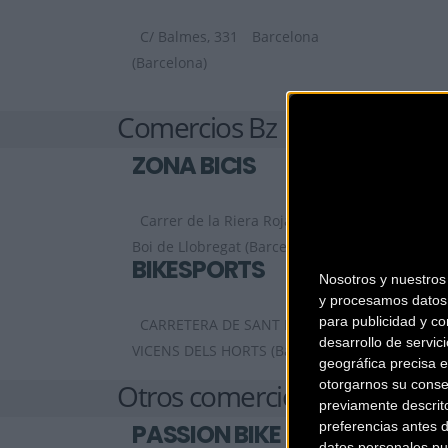
C/ Balmes, 331
Barcelona
(Barcelona)
Comercios Bz
ZONA BICIS
Carrer de la Riera Roja, 29 C
Sant
Boi de Llobregat (Barcelona)
BIKESPORTS
Nosotros y nuestro
y procesamos datos 
para publicidad y co
CARRETERA DE SANT BOI 90
SANT
desarrollo de servici
VICENS DELS HORTS (Barcelona)
geográfica precisa e
otorgarnos su conse
Otros comercios
previamente descrit
preferencias antes 
PASSION BIKE
datos personales pu