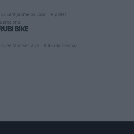
C/ Sant Jaume 65 Local
Ripollet
(Barcelona)
RUBI BIKE
C. de Montserrat, 5
Rubí (Barcelona)