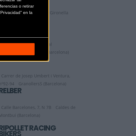
erencias o retirar
Ctra. de Casserres, 12
Gironella
Privacidad" en la
(Barcelona)
POMIK
Carrer Estanislau Abadal
90
Montcada i Reixac (Barcelona)
RAVET-BIKE
Carrer de Josep Umbert i Ventura,
nº92-94
GranollersS (Barcelona)
RELBER
Calle Barcelones, 7, N 7B
Caldes de
Montbui (Barcelona)
RIPOLLET RACING
BIKERS