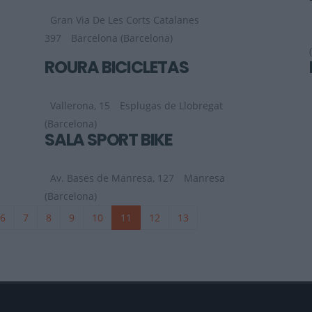
Gran Via De Les Corts Catalanes
397
Barcelona (Barcelona)
ROURA BICICLETAS
Vallerona, 15
Esplugas de Llobregat
(Barcelona)
SALA SPORT BIKE
Av. Bases de Manresa, 127
Manresa
(Barcelona)
6
7
8
9
10
11
12
13