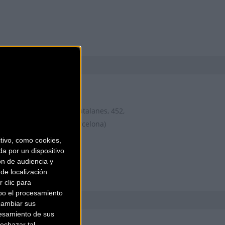
AIRBICI
Gran Via de les Corts Catalanes, 452,
LOCAL 2
Barcelona (Barcelona)
ivo, como cookies,
a por un dispositivo
ón de audiencia y
de localización
 clic para
bo el procesamiento
cambiar sus
esamiento de sus
PEP RIBERA
echazar tal