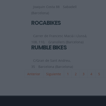
Joaquin Costa 88
Sabadell
(Barcelona)
ROCABIKES
Carrer de Francesc Maciá i Llussá,
108, 110,
Granollers (Barcelona)
RUMBLE BIKES
C/Gran de Sant Andreu,
35
Barcelona (Barcelona)
Anterior
Siguiente
1
2
3
4
5