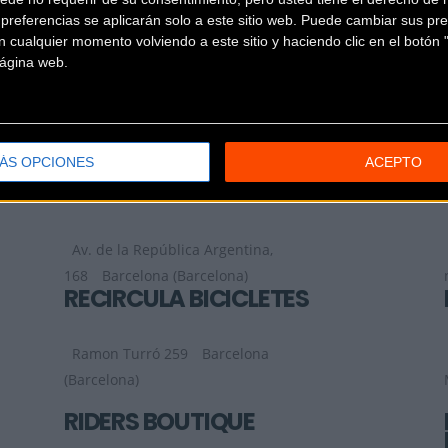
referencias se aplicarán solo a este sitio web. Puede cambiar sus pref
PlaZa Mañé Y Flaquer, 2
Barcelona
 cualquier momento volviendo a este sitio y haciendo clic en el botón "
 página web.
(Barcelona)
PLEGABIKE
Calle Lluis Vives 15B
Sabadell
ÁS OPCIONES
ACEPTO
(Barcelona)
PROCYCLING FARICLE
Av. de la República Argentina,
168
Barcelona (Barcelona)
RECIRCULA BICICLETES
Ramon Turró 259
Barcelona
(Barcelona)
RIDERS BOUTIQUE