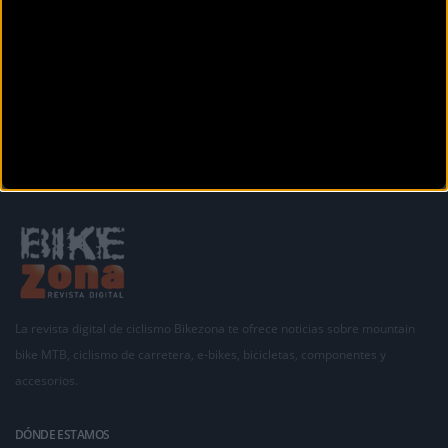
Calle Francesc Maciá 29
Sant Andreu de la Barca (Barcelona)
Anterior
1
2
3
4
5
6
7
8
9
10
11
La revista digital de ciclismo Bikezona te ofrece noticias sobre mountain
bike MTB, ciclismo de carretera, e-bikes, bicicletas, componentes y
accesorios.
DÓNDE ESTAMOS