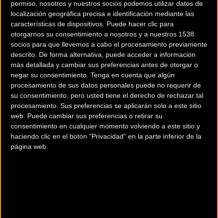
permiso, nosotros y nuestros socios podemos utilizar datos de
localización geográfica precisa e identificación mediante las
características de dispositivos. Puede hacer clic para
otorgarnos su consentimiento a nosotros y a nuestros 1538
socios para que llevemos a cabo el procesamiento previamente
descrito. De forma alternativa, puede acceder a información
más detallada y cambiar sus preferencias antes de otorgar o
negar su consentimiento.
Tenga en cuenta que algún
200 km
procesamiento de sus datos personales puede no requerir de
su consentimiento, pero usted tiene el derecho de rechazar tal
Terms of use
© 1987–2026 HERE
procesamiento. Sus preferencias se aplicarán solo a este sitio
¿Eres el propietario de esta tienda? Descubre cómo
hacerte tienda
web. Puede cambiar sus preferencias o retirar su
Premium para llegar a más clientes
.
consentimiento en cualquier momento volviendo a este sitio y
haciendo clic en el botón "Privacidad" en la parte inferior de la
página web.
Comercios Bz Premium
MC SKI BIKE
C/ Balmes, 331
Barcelona (Barcelona)
ESCAPA BARCELONA NORD