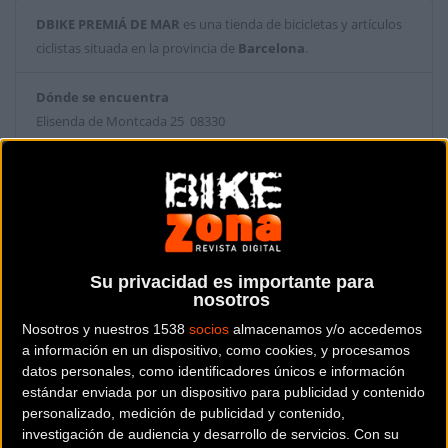
DBIKE PREMIÁ DE MAR
es una tienda de bicicletas y artículos
ciclistas situada en la provincia de
Barcelona
.
Dónde se encuentra
Elisenda de Montcada 25 08330
Premiá de Mar (Barcelona).
Contactar con la tienda
93 751 01 04
Web y RRSS de la tienda
Su privacidad es importante para
nosotros
Nosotros y nuestros 1538
socios
almacenamos y/o accedemos
a información en un dispositivo, como cookies, y procesamos
datos personales, como identificadores únicos e información
estándar enviada por un dispositivo para publicidad y contenido
personalizado, medición de publicidad y contenido,
investigación de audiencia y desarrollo de servicios.
Con su