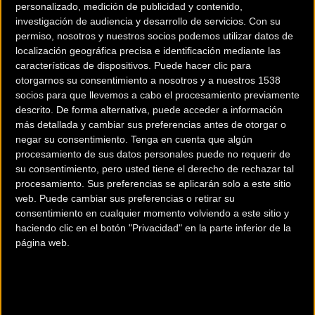
personalizado, medición de publicidad y contenido,
investigación de audiencia y desarrollo de servicios.
Con su
permiso, nosotros y nuestros socios podemos utilizar datos de
localización geográfica precisa e identificación mediante las
características de dispositivos. Puede hacer clic para
otorgarnos su consentimiento a nosotros y a nuestros 1538
socios para que llevemos a cabo el procesamiento previamente
200 km
descrito. De forma alternativa, puede acceder a información
más detallada y cambiar sus preferencias antes de otorgar o
Terms of use
© 1987–2026 HERE
negar su consentimiento.
Tenga en cuenta que algún
¿Eres el propietario de esta tienda? Descubre cómo
hacerte tienda
procesamiento de sus datos personales puede no requerir de
Premium para llegar a más clientes
.
su consentimiento, pero usted tiene el derecho de rechazar tal
procesamiento. Sus preferencias se aplicarán solo a este sitio
web. Puede cambiar sus preferencias o retirar su
Comercios Bz Premium
consentimiento en cualquier momento volviendo a este sitio y
haciendo clic en el botón "Privacidad" en la parte inferior de la
ESCAPA BARCELONA NORD
página web.
Avinguda dels Quinze, 25
Barcelona (Barcelona)
MC SKI BIKE