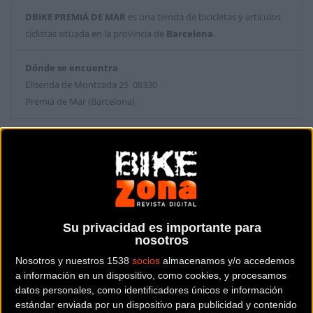
DBIKE PREMIÁ DE MAR
es una tienda de bicicletas y artículos
ciclistas situada en la provincia de
Barcelona
.
Dónde se encuentra
Elisenda de Montcada 25 08330
Premiá de Mar (Barcelona).
Contactar con la tienda
93 751 01 04
Web y RRSS de la tienda
Su privacidad es importante para
nosotros
Nosotros y nuestros 1538
socios
almacenamos y/o accedemos
a información en un dispositivo, como cookies, y procesamos
datos personales, como identificadores únicos e información
estándar enviada por un dispositivo para publicidad y contenido