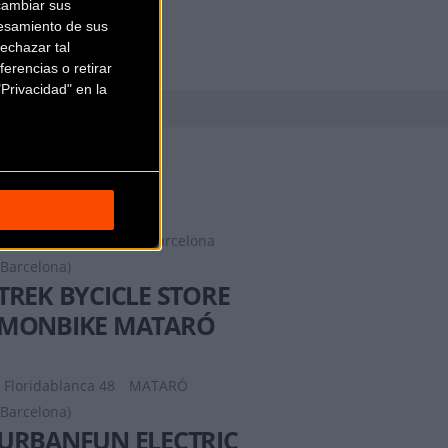
cambiar sus
esamiento de sus
echazar tal
erencias o retirar
Privacidad" en la
TREK BICYCLE
BARCELONA
Carrer de Bailén 86
Barcelona
(Barcelona)
TREK BYCICLE STORE
MONBIKE MATARÓ
Floridablanca 48
MATARÓ
(Barcelona)
URBANFUN ELECTRIC