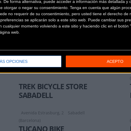
o. De forma alternativa, puede acceder a información más detallada y 
de otorgar o negar su consentimiento.
Tenga en cuenta que algún proc
ede no requerir de su consentimiento, pero usted tiene el derecho de r
referencias se aplicarán solo a este sitio web. Puede cambiar sus pref
 cualquier momento volviendo a este sitio y haciendo clic en el botón "
 página web.
TRACK BIKE
Avda Francesc Macia, 105
Olesa de
ÁS OPCIONES
ACEPTO
Montserrat (Barcelona)
TREK BICYCLE STORE
SABADELL
Avenida Estrasburg, 2
Sabadell
(Barcelona)
TUCANO BIKE