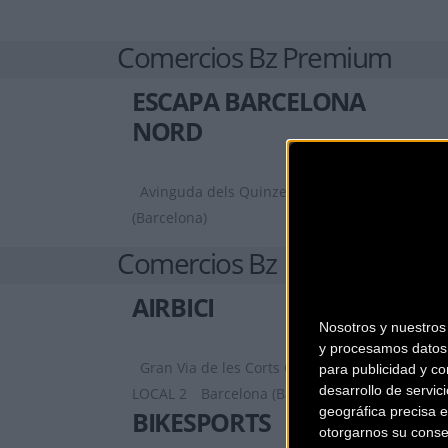
Comercios Bz Premium
ESCAPA BARCELONA
NORD
Avinguda dels Quinze, 25
Barcelona
(Barcelona)
Comercios Bz
AIRBICI
Nosotros y nuestro
y procesamos datos 
Gran Via de les Corts Catalanes, 452,
para publicidad y co
desarrollo de servici
LOCAL 2
Barcelona (Barcelona)
geográfica precisa e
BIKESPORTS
otorgarnos su conse