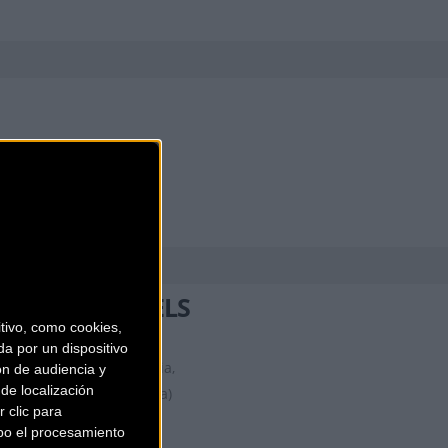
KIDS ON WHEELS
ivo, como cookies,
a por un dispositivo
Plaça de la Vila de Gràcia,
ón de audiencia y
de localización
18
Barcelona (Barcelona)
 clic para
bo el procesamiento