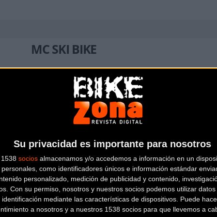
MC SKI BIKE
C/ Balmes, 331
Barcelona
(Barcelona)
Su privacidad es importante para nosotros
ZONA BICIS
s 1538
socios
almacenamos y/o accedemos a información en un disposit
personales, como identificadores únicos e información estándar enviad
Carrer de la Riera Roja, 29 C
Sant
ntenido personalizado, medición de publicidad y contenido, investigaci
os.
Con su permiso, nosotros y nuestros socios podemos utilizar datos 
Boi de Llobregat (Barcelona)
 identificación mediante las características de dispositivos. Puede hacer
ntimiento a nosotros y a nuestros 1538 socios para que llevemos a ca