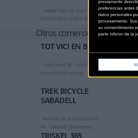
previamente descrit
preferencias antes 
CARRETERA DE SANT BOI 90
SANT
datos personales pu
VICENS DELS HORTS (Barcelona)
procesamiento. Sus p
su consentimiento en
Otros comercios
parte inferior de la
TOT VICI EN BICI
Calle Nord, 30
Vilafranca del
M
Penedés (Barcelona)
TREK BICYCLE
SABADELL
Avenida de la Constitución,
46
Sabadell (Barcelona)
TRISKEL 365