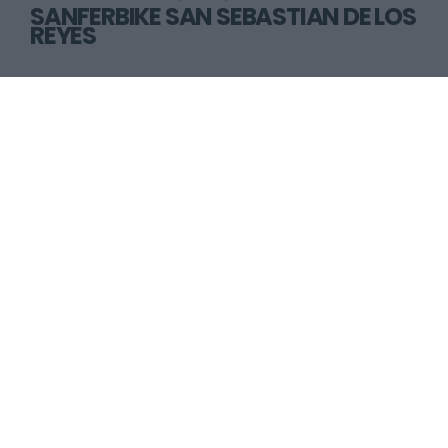
SANFERBIKE SAN SEBASTIÁN DE LOS
REYES
Avda. de Tenerife, 25
San Sebastian de los Reyes (Madrid)
Anterior
Siguiente
1
2
3
4
5
6
7
8
9
La revista digital de ciclismo Bikezona te ofrece noticias sobre mountain
bike MTB, ciclismo de carretera, e-bikes, bicicletas, componentes y