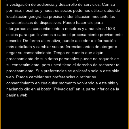
investigación de audiencia y desarrollo de servicios.
Con su
permiso, nosotros y nuestros socios podemos utilizar datos de
localización geográfica precisa e identificación mediante las
características de dispositivos. Puede hacer clic para
otorgarnos su consentimiento a nosotros y a nuestros 1538
socios para que llevemos a cabo el procesamiento previamente
descrito. De forma alternativa, puede acceder a información
más detallada y cambiar sus preferencias antes de otorgar o
200 km
negar su consentimiento.
Tenga en cuenta que algún
Terms of use
© 1987–2026 HERE
procesamiento de sus datos personales puede no requerir de
¿Eres el propietario de esta tienda? Descubre cómo
hacerte tienda
su consentimiento, pero usted tiene el derecho de rechazar tal
Premium para llegar a más clientes
.
procesamiento. Sus preferencias se aplicarán solo a este sitio
web. Puede cambiar sus preferencias o retirar su
consentimiento en cualquier momento volviendo a este sitio y
Comercios Bz Premium
haciendo clic en el botón "Privacidad" en la parte inferior de la
página web.