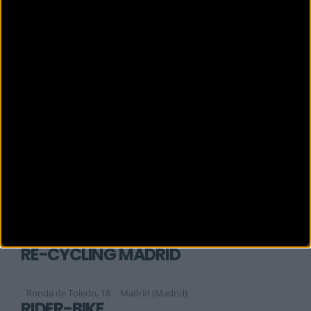
Calle Sepulveda nº 214
(Madrid)
MI BICIO
Calle de Virgen de Lluc, 24
Madrid (Madrid)
MYBIKESPORT
Doctor García Tapia Nº 224
MADRID (Madrid)
NOMADA BIKES
Calle Dublín, 5-B (P.I. Európolis)
Las Rozas (Madrid)
QUINTABIKE
Jose María de Pereda 4-5
Madrid (Madrid)
RE-CYCLING MADRID
Ronda de Toledo, 18
Madrid (Madrid)
RIDER-BIKE