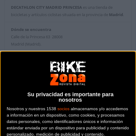
DECATHLON CITY MADRID PRINCESA
es una tienda de
bicicletas y artículos ciclistas situada en la provincia de
Madrid
.
Dónde se encuentra
Calle de la Princesa 63 28008
Madrid (Madrid).
Contactar con la tienda
914551297
Web y RRSS de la tienda
Su privacidad es importante para
nosotros
Nosotros y nuestros 1538
socios
almacenamos y/o accedemos
a información en un dispositivo, como cookies, y procesamos
datos personales, como identificadores únicos e información
estándar enviada por un dispositivo para publicidad y contenido
personalizado, medición de publicidad y contenido,