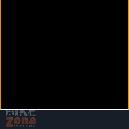
Avinguda de Palafrugell, 15
Mont-Ras (Girona)
ECOPDEGAS
Santa Magdalena, 31
SANT FELIU DE GUÍXOLS (Girona)
EDIBIKES FIGUERES
Carretera Roses, 33,
Figueres (Girona)
Anterior
Siguiente
1
2
3
4
5