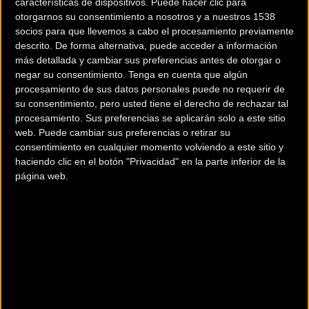
características de dispositivos. Puede hacer clic para
otorgarnos su consentimiento a nosotros y a nuestros 1538
socios para que llevemos a cabo el procesamiento previamente
descrito. De forma alternativa, puede acceder a información
más detallada y cambiar sus preferencias antes de otorgar o
negar su consentimiento.
Tenga en cuenta que algún
procesamiento de sus datos personales puede no requerir de
su consentimiento, pero usted tiene el derecho de rechazar tal
procesamiento. Sus preferencias se aplicarán solo a este sitio
200 km
web. Puede cambiar sus preferencias o retirar su
Terms of use
© 1987–2026 HERE
consentimiento en cualquier momento volviendo a este sitio y
¿Eres el propietario de esta tienda? Descubre cómo
hacerte tienda
haciendo clic en el botón "Privacidad" en la parte inferior de la
Premium para llegar a más clientes
.
página web.
Otros comercios
BIKING POINT GIRONA
Carrer Barcelona, 33
Girona (Girona)