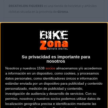
DECATHLON FIGUERES
es una tienda de bicicletas y artículos
ciclistas situada en la provincia de
Girona
.
Dónde se encuentra
C.Cial Polígono Vilatenim Sud 17600
Figueres (Girona).
Contactar con la tienda
Su privacidad es importante para
nosotros
Web y RRSS de la tienda
Nosotros y nuestros 1538
socios
almacenamos y/o accedemos
a información en un dispositivo, como cookies, y procesamos
datos personales, como identificadores únicos e información
estándar enviada por un dispositivo para publicidad y contenido
personalizado, medición de publicidad y contenido,
investigación de audiencia y desarrollo de servicios.
Con su
permiso, nosotros y nuestros socios podemos utilizar datos de
localización geográfica precisa e identificación mediante las