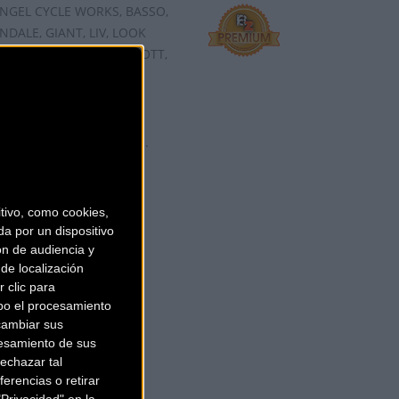
ANGEL CYCLE WORKS, BASSO,
DALE, GIANT, LIV, LOOK
 ORBEA, SANTACRUZ, SCOTT,
da online, es una de las
 Sanferbike cuenta co ...
ivo, como cookies,
a por un dispositivo
ón de audiencia y
de localización
 clic para
bo el procesamiento
cambiar sus
esamiento de sus
echazar tal
erencias o retirar