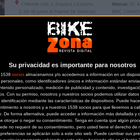
C/Monte Ulía, 2, Esquina C/Lozano,
Marcas:
3T, 
2. (M-30 Junto Al Puente De Vallecas)
BMC, CANNON
MADRID
(Madrid)
BIKES, OPEN,
91 475 59 88
TREK, WILIER
Sanferbike con 3 tiendas físicas en Madrid así como tien
mayores cadenas de tiendas de ciclismo a nivel nacional.
Su privacidad es importante para nosotros
s 1538
socios
almacenamos y/o accedemos a información en un disposit
personales, como identificadores únicos e información estándar enviad
ntenido personalizado, medición de publicidad y contenido, investigaci
os.
Con su permiso, nosotros y nuestros socios podemos utilizar datos 
 identificación mediante las características de dispositivos. Puede hacer
ntimiento a nosotros y a nuestros 1538 socios para que llevemos a ca
o. De forma alternativa, puede acceder a información más detallada y 
de otorgar o negar su consentimiento.
Tenga en cuenta que algún proc
ede no requerir de su consentimiento, pero usted tiene el derecho de r
referencias se aplicarán solo a este sitio web. Puede cambiar sus pref