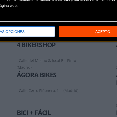
 cualquier momento volviendo a este sitio y haciendo clic en el botón "
 página web.
ÁS OPCIONES
ACEPTO
4 BIKERSHOP
Calle del Molino 8, local B
Pinto
(Madrid)
ÁGORA BIKES
Calle Cerro Piñonero, 1
(Madrid)
BICI + FÁCIL