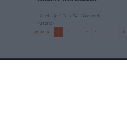
Camilo José Cela, 34
Alcobendas
(Madrid)
Siguiente
1
2
3
4
5
6
7
8
La revista digital de ciclismo Bikezona te ofrece notici
de carretera, e-bikes, bicicletas, componentes y accesori