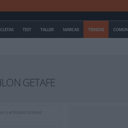
ICLETAS
TEST
TALLER
MARCAS
TIENDAS
COMUN
LON GETAFE
s y artículos ciclistas