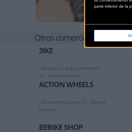
su consentimiento en
parte inferior de la
Otros comercios
M
3IKE
Paseo de la Virgen del Puerto,
47
Madrid (Madrid)
ACTION WHEELS
Paseo Infanta Isabel 21
Madrid
(Madrid)
BEBIKE SHOP