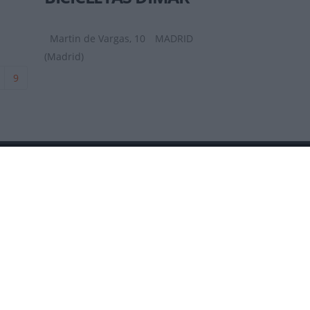
Martin de Vargas, 10
MADRID
(Madrid)
9
DÓNDE ESTAMOS
2026
Contactar
as sobre mountain bike MTB, ciclismo
os.