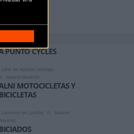
Privacidad" en la
A PUNTO CYCLES
Calle del Apóstol Santiago,
3,
Madrid (Madrid)
ALNI MOTOCICLETAS Y
BICICLETAS
Carretera de Canillas, 15
Madrid
(Madrid)
BICIADOS