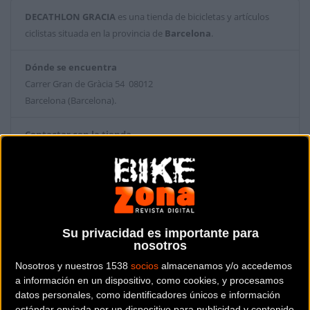
DECATHLON GRACIA
es una tienda de bicicletas y artículos
ciclistas situada en la provincia de
Barcelona
.
Dónde se encuentra
Carrer Gran de Gràcia 54 08012
Barcelona (Barcelona).
Contactar con la tienda
936618793
Web y RRSS de la tienda
Su privacidad es importante para
nosotros
Nosotros y nuestros 1538
socios
almacenamos y/o accedemos
a información en un dispositivo, como cookies, y procesamos
datos personales, como identificadores únicos e información
estándar enviada por un dispositivo para publicidad y contenido