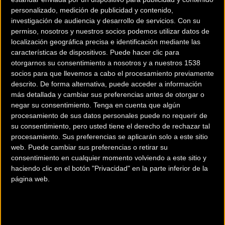
personalizado, medición de publicidad y contenido,
investigación de audiencia y desarrollo de servicios.
Con su
permiso, nosotros y nuestros socios podemos utilizar datos de
localización geográfica precisa e identificación mediante las
características de dispositivos. Puede hacer clic para
otorgarnos su consentimiento a nosotros y a nuestros 1538
socios para que llevemos a cabo el procesamiento previamente
descrito. De forma alternativa, puede acceder a información
200 km
más detallada y cambiar sus preferencias antes de otorgar o
Terms of use
© 1987–2026 HERE
negar su consentimiento.
Tenga en cuenta que algún
¿Eres el propietario de esta tienda? Descubre cómo
hacerte tienda
procesamiento de sus datos personales puede no requerir de
Premium para llegar a más clientes
.
su consentimiento, pero usted tiene el derecho de rechazar tal
procesamiento. Sus preferencias se aplicarán solo a este sitio
web. Puede cambiar sus preferencias o retirar su
Comercios Bz Premium
consentimiento en cualquier momento volviendo a este sitio y
haciendo clic en el botón "Privacidad" en la parte inferior de la
MC SKI BIKE
página web.
C/ Balmes, 331
Barcelona (Barcelona)
ESCAPA BARCELONA NORD