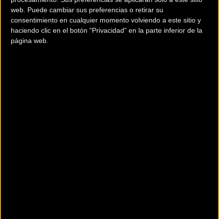
web. Puede cambiar sus preferencias o retirar su
consentimiento en cualquier momento volviendo a este sitio y
haciendo clic en el botón "Privacidad" en la parte inferior de la
página web.
200 km
Terms of use
© 1987–2026 HERE
¿Eres el propietario de esta tienda? Descubre cómo
hacerte tienda
Premium para llegar a más clientes
.
Otros comercios
TEKNIBIKE
Edif. Miramar 1 · Bajos · Av Països Catalans, 50
Sant Pere i Sant