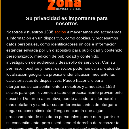
DECATHLON TORTOSA
es una tienda de bicicletas y artículos
ciclistas situada en la provincia de
Tarragona
.
Su privacidad es importante para
nosotros
Dónde se encuentra
Nosotros y nuestros 1538
socios
almacenamos y/o accedemos
Carrer de Tortosa a L Aldea C-42 43500
a información en un dispositivo, como cookies, y procesamos
Tortosa (Tarragona).
datos personales, como identificadores únicos e información
estándar enviada por un dispositivo para publicidad y contenido
Contactar con la tienda
personalizado, medición de publicidad y contenido,
investigación de audiencia y desarrollo de servicios.
Con su
977 44 99 22
permiso, nosotros y nuestros socios podemos utilizar datos de
localización geográfica precisa e identificación mediante las
Web y RRSS de la tienda
características de dispositivos. Puede hacer clic para
otorgarnos su consentimiento a nosotros y a nuestros 1538
socios para que llevemos a cabo el procesamiento previamente
descrito. De forma alternativa, puede acceder a información
más detallada y cambiar sus preferencias antes de otorgar o
negar su consentimiento.
Tenga en cuenta que algún
procesamiento de sus datos personales puede no requerir de
su consentimiento, pero usted tiene el derecho de rechazar tal
procesamiento. Sus preferencias se aplicarán solo a este sitio