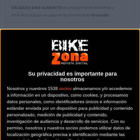
DELGADO BIKE ALMONTE
es una tienda de bicicletas y
artículos ciclistas situada en la provincia de
Granada
.
Dónde se encuentra
Ctra. del Rocío, 184, (734,33 km) 21730
ALMONTE (Granada).
Contactar con la tienda
677 20 18 92
Su privacidad es importante para
nosotros
Web y RRSS de la tienda
Nosotros y nuestros 1538
socios
almacenamos y/o accedemos
a información en un dispositivo, como cookies, y procesamos
datos personales, como identificadores únicos e información
estándar enviada por un dispositivo para publicidad y contenido
personalizado, medición de publicidad y contenido,
investigación de audiencia y desarrollo de servicios.
Con su
permiso, nosotros y nuestros socios podemos utilizar datos de
localización geográfica precisa e identificación mediante las