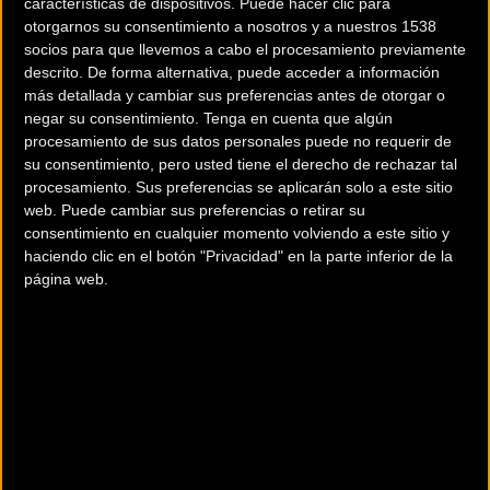
características de dispositivos. Puede hacer clic para
otorgarnos su consentimiento a nosotros y a nuestros 1538
socios para que llevemos a cabo el procesamiento previamente
descrito. De forma alternativa, puede acceder a información
más detallada y cambiar sus preferencias antes de otorgar o
negar su consentimiento.
Tenga en cuenta que algún
procesamiento de sus datos personales puede no requerir de
su consentimiento, pero usted tiene el derecho de rechazar tal
procesamiento. Sus preferencias se aplicarán solo a este sitio
200 km
web. Puede cambiar sus preferencias o retirar su
Terms of use
© 1987–2026 HERE
consentimiento en cualquier momento volviendo a este sitio y
¿Eres el propietario de esta tienda? Descubre cómo
hacerte tienda
haciendo clic en el botón "Privacidad" en la parte inferior de la
Premium para llegar a más clientes
.
página web.
Otros comercios
BALAKOOK
Calle El Purche 10
GRANADA (Granada)