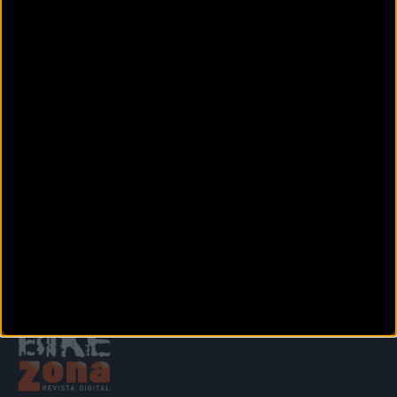
C/Glorieta Arabial 8
GRANADA (Granada)
DOCTOR BIKE
Calle Reina Mora, 3
GRANADA (Granada)
EL CORTE INGLES ARABIAL
Calle Arabial, 97
GRANADA (Granada)
Siguiente
1
2
3