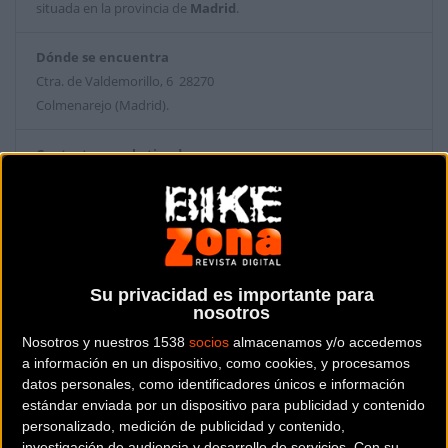
situada en la provincia de
Madrid
.
Dónde se encuentra
Ctra. de Valdemorillo, 6 28270
Colmenarejo (Madrid).
Contactar con la tienda
918190258
Web y RRSS de la tienda
Su privacidad es importante para
nosotros
Nosotros y nuestros 1538
socios
almacenamos y/o accedemos
a información en un dispositivo, como cookies, y procesamos
datos personales, como identificadores únicos e información
estándar enviada por un dispositivo para publicidad y contenido
personalizado, medición de publicidad y contenido,
investigación de audiencia y desarrollo de servicios.
Con su