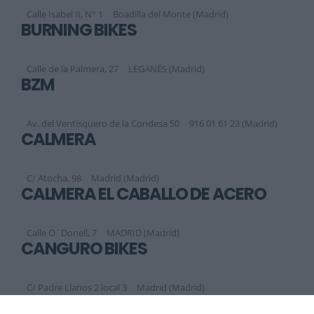
Calle Isabel II, N° 1
Boadilla del Monte (Madrid)
BURNING BIKES
Calle de la Palmera, 27
LEGANÉS (Madrid)
BZM
Av. del Ventisquero de la Condesa 50
916 01 61 23 (Madrid)
CALMERA
C/ Atocha, 98
Madrid (Madrid)
CALMERA EL CABALLO DE ACERO
Calle O´Donell, 7
MADRID (Madrid)
CANGURO BIKES
C/ Padre Llanos 2 local 3
Madrid (Madrid)
Anterior
Siguiente
1
2
3
4
5
6
7
8
9