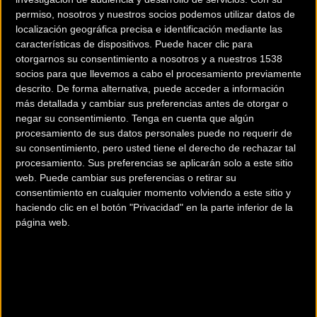
permiso, nosotros y nuestros socios podemos utilizar datos de
localización geográfica precisa e identificación mediante las
características de dispositivos. Puede hacer clic para
otorgarnos su consentimiento a nosotros y a nuestros 1538
socios para que llevemos a cabo el procesamiento previamente
200 km
descrito. De forma alternativa, puede acceder a información
Terms of use
© 1987–2026 HERE
más detallada y cambiar sus preferencias antes de otorgar o
¿Eres el propietario de esta tienda? Descubre cómo
hacerte tienda
negar su consentimiento.
Tenga en cuenta que algún
Premium para llegar a más clientes
.
procesamiento de sus datos personales puede no requerir de
su consentimiento, pero usted tiene el derecho de rechazar tal
procesamiento. Sus preferencias se aplicarán solo a este sitio
Comercios Bz Premium
web. Puede cambiar sus preferencias o retirar su
consentimiento en cualquier momento volviendo a este sitio y
haciendo clic en el botón "Privacidad" en la parte inferior de la
página web.