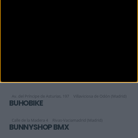
BIZZIS HUMANES
Calle Madrid, 22.
Madrid (Madrid)
BIZZIS MAJADAHONDA
Calle Santa María de la Cabeza, 13
Majadahonda (Madrid)
BIZZIS PINTO
Plaza David Martín, 2-A. Local 5
Pinto (Madrid)
BOM BIKES
Av. del Príncipe de Asturias, 197
Villaviciosa de Odón (Madrid)
BUHOBIKE
Calle de la Madera 4
Rivas-Vaciamadrid (Madrid)
BUNNYSHOP BMX