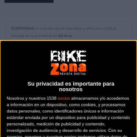
ECOPDEGAS
es una tienda de bicicletas y artículos ciclistas
situada en la provincia de
Girona
.
Dónde se encuentra
Santa Magdalena, 31 17220
SANT FELIU DE GUÍXOLS (Girona).
Contactar con la tienda
Su privacidad es importante para
nosotros
972 822 244
Nosotros y nuestros 1538
socios
almacenamos y/o accedemos
Web y RRSS de la tienda
a información en un dispositivo, como cookies, y procesamos
datos personales, como identificadores únicos e información
estándar enviada por un dispositivo para publicidad y contenido
personalizado, medición de publicidad y contenido,
investigación de audiencia y desarrollo de servicios.
Con su
permiso, nosotros y nuestros socios podemos utilizar datos de