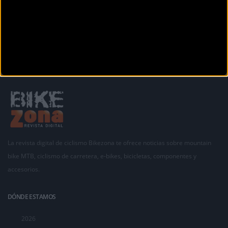
Anterior
Siguiente
1
2
3
4
5
La revista digital de ciclismo Bikezona te ofrece noticias sobre mountain
bike MTB, ciclismo de carretera, e-bikes, bicicletas, componentes y
accesorios.
DÓNDE ESTAMOS
2026