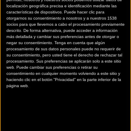
localización geográfica precisa e identificación mediante las
características de dispositivos. Puede hacer clic para
otorgarnos su consentimiento a nosotros y a nuestros 1538
socios para que llevemos a cabo el procesamiento previamente
descrito. De forma alternativa, puede acceder a información
más detallada y cambiar sus preferencias antes de otorgar o
negar su consentimiento.
Tenga en cuenta que algún
procesamiento de sus datos personales puede no requerir de
su consentimiento, pero usted tiene el derecho de rechazar tal
procesamiento. Sus preferencias se aplicarán solo a este sitio
200 km
web. Puede cambiar sus preferencias o retirar su
Terms of use
© 1987–2026 HERE
consentimiento en cualquier momento volviendo a este sitio y
¿Eres el propietario de esta tienda? Descubre cómo
hacerte tienda
haciendo clic en el botón "Privacidad" en la parte inferior de la
Premium para llegar a más clientes
.
página web.
Otros comercios
ELECTRIC BICIMOTO3E