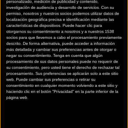
personalizado, medición de publicidad y contenido,
investigación de audiencia y desarrollo de servicios.
Con su
permiso, nosotros y nuestros socios podemos utilizar datos de
localización geográfica precisa e identificación mediante las
características de dispositivos. Puede hacer clic para
otorgarnos su consentimiento a nosotros y a nuestros 1538
200 km
socios para que llevemos a cabo el procesamiento previamente
descrito. De forma alternativa, puede acceder a información
Terms of use
© 1987–2026 HERE
más detallada y cambiar sus preferencias antes de otorgar o
¿Eres el propietario de esta tienda? Descubre cómo
hacerte tienda
negar su consentimiento.
Tenga en cuenta que algún
Premium para llegar a más clientes
.
procesamiento de sus datos personales puede no requerir de
su consentimiento, pero usted tiene el derecho de rechazar tal
procesamiento. Sus preferencias se aplicarán solo a este sitio
Comercios Bz Premium
web. Puede cambiar sus preferencias o retirar su
consentimiento en cualquier momento volviendo a este sitio y
MC SKI BIKE
haciendo clic en el botón "Privacidad" en la parte inferior de la
página web.
C/ Balmes, 331
Barcelona (Barcelona)
ESCAPA BARCELONA NORD