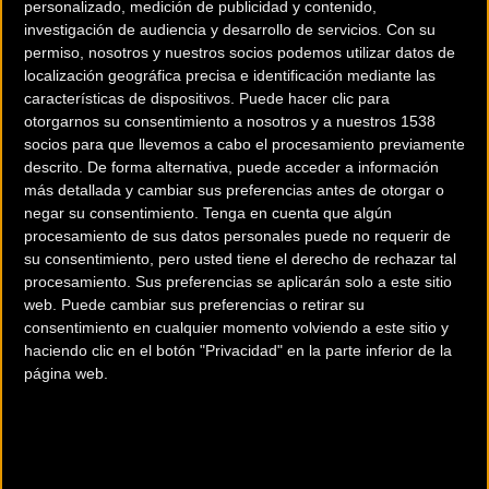
personalizado, medición de publicidad y contenido,
investigación de audiencia y desarrollo de servicios.
Con su
permiso, nosotros y nuestros socios podemos utilizar datos de
localización geográfica precisa e identificación mediante las
características de dispositivos. Puede hacer clic para
otorgarnos su consentimiento a nosotros y a nuestros 1538
200 km
socios para que llevemos a cabo el procesamiento previamente
descrito. De forma alternativa, puede acceder a información
Terms of use
© 1987–2026 HERE
más detallada y cambiar sus preferencias antes de otorgar o
¿Eres el propietario de esta tienda? Descubre cómo
hacerte tienda
negar su consentimiento.
Tenga en cuenta que algún
Premium para llegar a más clientes
.
procesamiento de sus datos personales puede no requerir de
su consentimiento, pero usted tiene el derecho de rechazar tal
procesamiento. Sus preferencias se aplicarán solo a este sitio
Comercios Bz Premium
web. Puede cambiar sus preferencias o retirar su
consentimiento en cualquier momento volviendo a este sitio y
MC SKI BIKE
haciendo clic en el botón "Privacidad" en la parte inferior de la
página web.
C/ Balmes, 331
Barcelona (Barcelona)
ESCAPA BARCELONA NORD