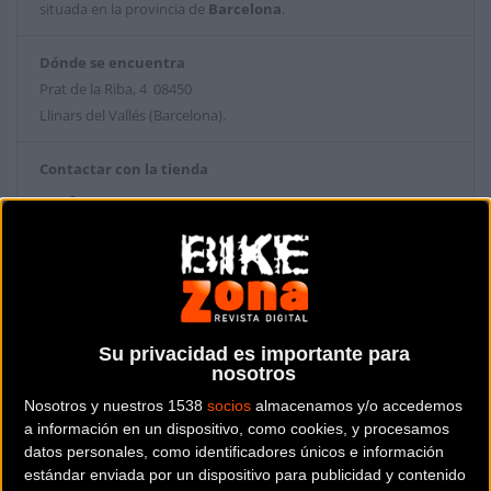
situada en la provincia de
Barcelona
.
Dónde se encuentra
Prat de la Riba, 4 08450
Llinars del Vallés (Barcelona).
Contactar con la tienda
93 841 09 64
Web y RRSS de la tienda
Su privacidad es importante para
nosotros
Nosotros y nuestros 1538
socios
almacenamos y/o accedemos
a información en un dispositivo, como cookies, y procesamos
datos personales, como identificadores únicos e información
estándar enviada por un dispositivo para publicidad y contenido