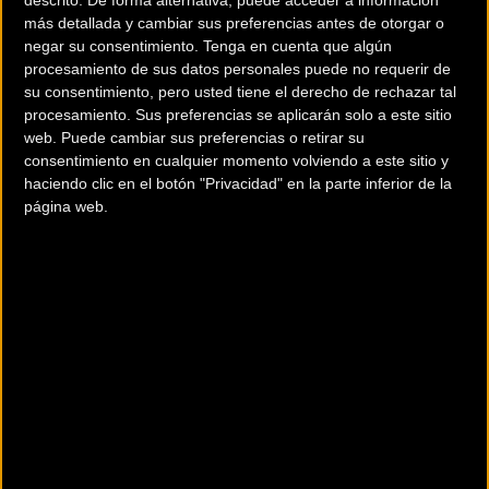
más detallada y cambiar sus preferencias antes de otorgar o
negar su consentimiento.
Tenga en cuenta que algún
procesamiento de sus datos personales puede no requerir de
su consentimiento, pero usted tiene el derecho de rechazar tal
procesamiento. Sus preferencias se aplicarán solo a este sitio
web. Puede cambiar sus preferencias o retirar su
consentimiento en cualquier momento volviendo a este sitio y
haciendo clic en el botón "Privacidad" en la parte inferior de la
200 km
página web.
Terms of use
© 1987–2026 HERE
¿Eres el propietario de esta tienda? Descubre cómo
hacerte tienda
Premium para llegar a más clientes
.
Comercios Bz Premium
CICLOS GETXO
Polígono Errotatxu, Pabellón 4
Algorta (Vizcaya)
CICLOS ZUBERO