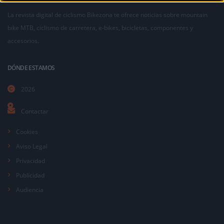
La revista digital de ciclismo Bikezona te ofrece noticias sobre mountain
bike MTB, ciclismo de carretera, e-bikes, bicicletas, componentes y
accesorios.
DÓNDE ESTAMOS
2026
Contactar
Cookies
Aviso Legal
Privacidad
Publicidad
Audiencia