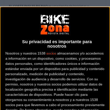
EL CORTE INGLES BILBAO
es una tienda de bicicletas y
artículos ciclistas situada en la provincia de
Vizcaya
.
Dónde se encuentra
GRAN VIA, 7 Y 9 48001
BILBAO (Vizcaya).
Su privacidad es importante para
nosotros
Contactar con la tienda
Nosotros y nuestros 1538
socios
almacenamos y/o accedemos
944253500
a información en un dispositivo, como cookies, y procesamos
datos personales, como identificadores únicos e información
Web y RRSS de la tienda
estándar enviada por un dispositivo para publicidad y contenido
personalizado, medición de publicidad y contenido,
investigación de audiencia y desarrollo de servicios.
Con su
permiso, nosotros y nuestros socios podemos utilizar datos de
localización geográfica precisa e identificación mediante las
características de dispositivos. Puede hacer clic para
otorgarnos su consentimiento a nosotros y a nuestros 1538
socios para que llevemos a cabo el procesamiento previamente
descrito. De forma alternativa, puede acceder a información