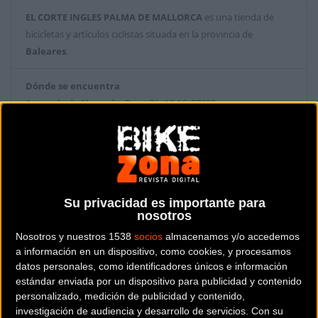
EL CORTE INGLES PALMA DE MALLORCA
es una tienda de
bicicletas y artículos ciclistas situada en la provincia de
Baleares
.
Dónde se encuentra
Avinguda de Alexandre Rosselló, 12-16 07002
Palma de Mallorca (Baleares).
Contactar con la tienda
971 77 01 77
Su privacidad es importante para
Web y RRSS de la tienda
nosotros
Nosotros y nuestros 1538
socios
almacenamos y/o accedemos
a información en un dispositivo, como cookies, y procesamos
datos personales, como identificadores únicos e información
estándar enviada por un dispositivo para publicidad y contenido
personalizado, medición de publicidad y contenido,
investigación de audiencia y desarrollo de servicios.
Con su