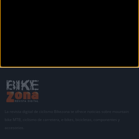
Carrer de Mallorca, 23
CIUTADELLA DE MENORCA (Baleares)
Siguiente
1
2
3
4
La revista digital de ciclismo Bikezona te ofrece noticias sobre mountain
bike MTB, ciclismo de carretera, e-bikes, bicicletas, componentes y
accesorios.