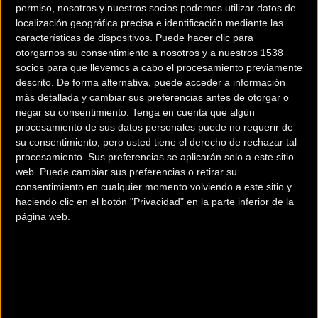
permiso, nosotros y nuestros socios podemos utilizar datos de
localización geográfica precisa e identificación mediante las
características de dispositivos. Puede hacer clic para
otorgarnos su consentimiento a nosotros y a nuestros 1538
socios para que llevemos a cabo el procesamiento previamente
descrito. De forma alternativa, puede acceder a información
más detallada y cambiar sus preferencias antes de otorgar o
negar su consentimiento.
Tenga en cuenta que algún
200 km
procesamiento de sus datos personales puede no requerir de
su consentimiento, pero usted tiene el derecho de rechazar tal
Terms of use
© 1987–2026 HERE
procesamiento. Sus preferencias se aplicarán solo a este sitio
¿Eres el propietario de esta tienda? Descubre cómo
hacerte tienda
web. Puede cambiar sus preferencias o retirar su
Premium para llegar a más clientes
.
consentimiento en cualquier momento volviendo a este sitio y
haciendo clic en el botón "Privacidad" en la parte inferior de la
página web.
Comercios Bz Premium
BICIS SANCHO MANACOR
Avd. Ferricarril, 116
Manacor (Baleares)