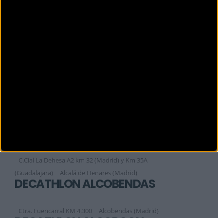
CICLOS VEGA
Castellón, 3
Mostoles (Madrid)
CORREVEIDILE
Plaza de la Corredera 14
SAN MARTIN DE VALDEIGLESIAS
(Madrid)
CROSS CHICKEN
Calle Varsovia, 16,
Las Rozas (Madrid)
DECATHLON ALCALÁ DE HENARES
C.Cial La Dehesa A2 km 32 (Madrid) y Km 35A
(Guadalajara)
Alcalá de Henares (Madrid)
DECATHLON ALCOBENDAS
Ctra. Fuencarral KM 4.300
Alcobendas (Madrid)