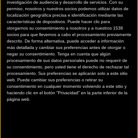
investigación de audiencia y desarrollo de servicios.
Con su
permiso, nosotros y nuestros socios podemos utilizar datos de
localización geográfica precisa e identificación mediante las
características de dispositivos. Puede hacer clic para
otorgarnos su consentimiento a nosotros y a nuestros 1538
socios para que llevemos a cabo el procesamiento previamente
200 km
descrito. De forma alternativa, puede acceder a información
Terms of use
© 1987–2026 HERE
más detallada y cambiar sus preferencias antes de otorgar o
¿Eres el propietario de esta tienda? Descubre cómo
hacerte tienda
negar su consentimiento.
Tenga en cuenta que algún
Premium para llegar a más clientes
.
procesamiento de sus datos personales puede no requerir de
su consentimiento, pero usted tiene el derecho de rechazar tal
procesamiento. Sus preferencias se aplicarán solo a este sitio
Comercios Bz Premium
web. Puede cambiar sus preferencias o retirar su
consentimiento en cualquier momento volviendo a este sitio y
haciendo clic en el botón "Privacidad" en la parte inferior de la
página web.