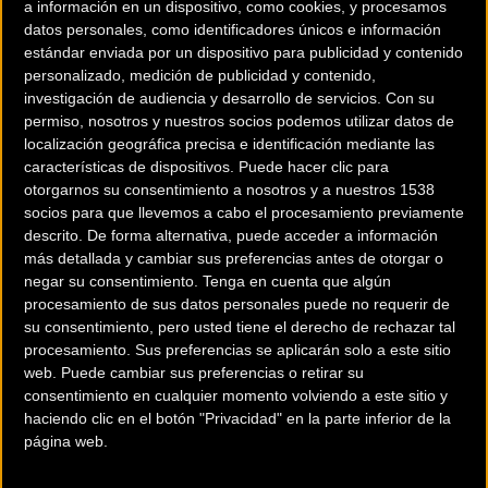
a información en un dispositivo, como cookies, y procesamos
datos personales, como identificadores únicos e información
estándar enviada por un dispositivo para publicidad y contenido
personalizado, medición de publicidad y contenido,
investigación de audiencia y desarrollo de servicios.
Con su
permiso, nosotros y nuestros socios podemos utilizar datos de
localización geográfica precisa e identificación mediante las
características de dispositivos. Puede hacer clic para
otorgarnos su consentimiento a nosotros y a nuestros 1538
socios para que llevemos a cabo el procesamiento previamente
descrito. De forma alternativa, puede acceder a información
más detallada y cambiar sus preferencias antes de otorgar o
negar su consentimiento.
Tenga en cuenta que algún
200 km
procesamiento de sus datos personales puede no requerir de
Terms of use
© 1987–2026 HERE
su consentimiento, pero usted tiene el derecho de rechazar tal
¿Eres el propietario de esta tienda? Descubre cómo
hacerte tienda
procesamiento. Sus preferencias se aplicarán solo a este sitio
Premium para llegar a más clientes
.
web. Puede cambiar sus preferencias o retirar su
consentimiento en cualquier momento volviendo a este sitio y
haciendo clic en el botón "Privacidad" en la parte inferior de la
Comercios Bz Premium
página web.