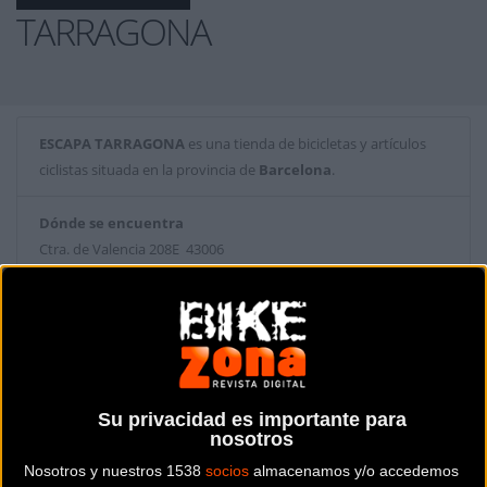
TARRAGONA
ESCAPA TARRAGONA
es una tienda de bicicletas y artículos
ciclistas situada en la provincia de
Barcelona
.
Dónde se encuentra
Ctra. de Valencia 208E 43006
Barcelona (Barcelona).
Contactar con la tienda
977 54 70 57
Web y RRSS de la tienda
Su privacidad es importante para
nosotros
Nosotros y nuestros 1538
socios
almacenamos y/o accedemos