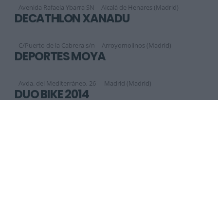
Avenida Rafaela Ybarra SN
Alcalá de Henares (Madrid)
DECATHLON XANADÚ
C/Puerto de la Cabrera s/n
Arroyomolinos (Madrid)
DEPORTES MOYA
Avda. del Mediterráneo, 26
Madrid (Madrid)
DUO BIKE 2014
Ctra. de Valdemorillo, 6
Colmenarejo (Madrid)
Anterior
Siguiente
1
2
3
4
5
6
7
8
9