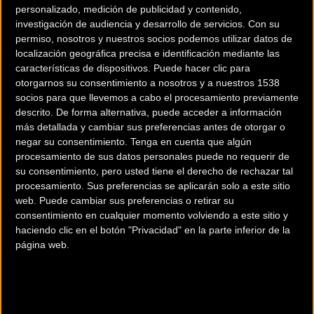
personalizado, medición de publicidad y contenido,
investigación de audiencia y desarrollo de servicios.
Con su
permiso, nosotros y nuestros socios podemos utilizar datos de
localización geográfica precisa e identificación mediante las
características de dispositivos. Puede hacer clic para
otorgarnos su consentimiento a nosotros y a nuestros 1538
socios para que llevemos a cabo el procesamiento previamente
descrito. De forma alternativa, puede acceder a información
200 km
más detallada y cambiar sus preferencias antes de otorgar o
Terms of use
© 1987–2026 HERE
negar su consentimiento.
Tenga en cuenta que algún
¿Eres el propietario de esta tienda? Descubre cómo
hacerte tienda
procesamiento de sus datos personales puede no requerir de
su consentimiento, pero usted tiene el derecho de rechazar tal
Premium para llegar a más clientes
.
procesamiento. Sus preferencias se aplicarán solo a este sitio
web. Puede cambiar sus preferencias o retirar su
consentimiento en cualquier momento volviendo a este sitio y
Comercios Bz Premium
haciendo clic en el botón "Privacidad" en la parte inferior de la
página web.