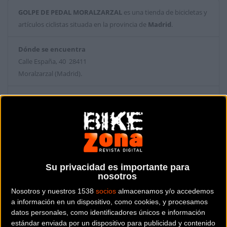
GOLPE DE PEDAL MORALZARZAL
es una tienda de bicicletas y
artículos ciclistas situada en la provincia de
Madrid
.
Dónde se encuentra
Calle España, 40 28411
Moralzarzal (Madrid).
Contactar con la tienda
918 57 64 96
Web y RRSS de la tienda
Su privacidad es importante para
nosotros
Nosotros y nuestros 1538
socios
almacenamos y/o accedemos
a información en un dispositivo, como cookies, y procesamos
datos personales, como identificadores únicos e información
estándar enviada por un dispositivo para publicidad y contenido