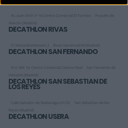
Av. Juan XXIII nº 10 Centro Comercial El Torreón
Pozuelo de
Alarcón (Madrid)
DECATHLON RIVAS
C/ Maria Montessori, 2
Rivas-Vaciamadrid (Madrid)
DECATHLON SAN FERNANDO
N-II, KM 16, Centro Comercial Camino Real
San Fernando de
Henares (Madrid)
DECATHLON SAN SEBASTIAN DE
LOS REYES
Calle Salvador de Madariaga s/n SS.
San Sebastian de los
Reyes (Madrid)
DECATHLON USERA