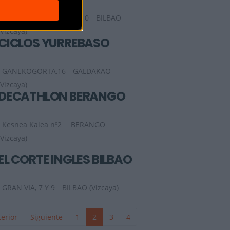
CASERIO LANDABURU, 10
BILBAO
(Vizcaya)
CICLOS YURREBASO
GANEKOGORTA,16
GALDAKAO
(Vizcaya)
DECATHLON BERANGO
Kesnea Kalea nº2
BERANGO
(Vizcaya)
EL CORTE INGLES BILBAO
GRAN VIA, 7 Y 9
BILBAO (Vizcaya)
erior
Siguiente
1
2
3
4