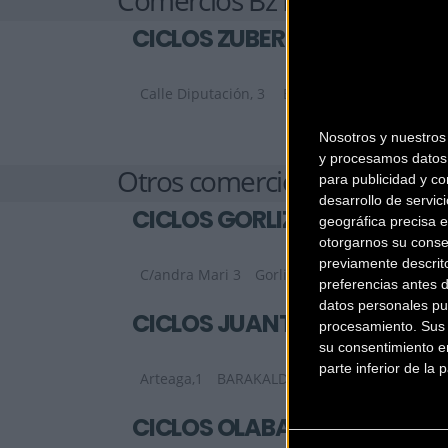
CICLOS ZUBERO
Calle Diputación, 3
BILBAO (Vizcaya)
Nosotros y nuestro
y procesamos datos 
Otros comercios
para publicidad y co
desarrollo de servici
CICLOS GORLIZ
geográfica precisa e
otorgarnos su conse
previamente descrit
C/andra Mari 3
Gorliz (Vizcaya)
preferencias antes 
datos personales pu
CICLOS JUANTO
procesamiento. Sus p
su consentimiento en
parte inferior de la
Arteaga,1
BARAKALDO (Vizcaya)
CICLOS OLABARRIETA