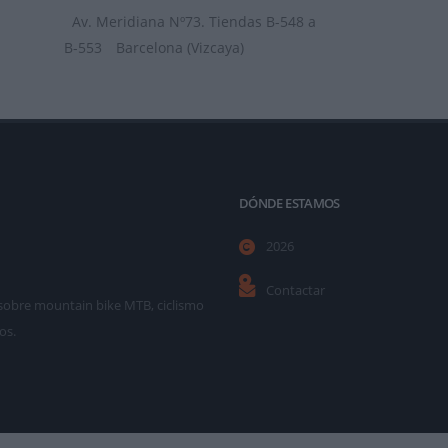
Av. Meridiana Nº73. Tiendas B-548 a
B-553
Barcelona (Vizcaya)
DÓNDE ESTAMOS
2026
Contactar
as sobre mountain bike MTB, ciclismo
os.