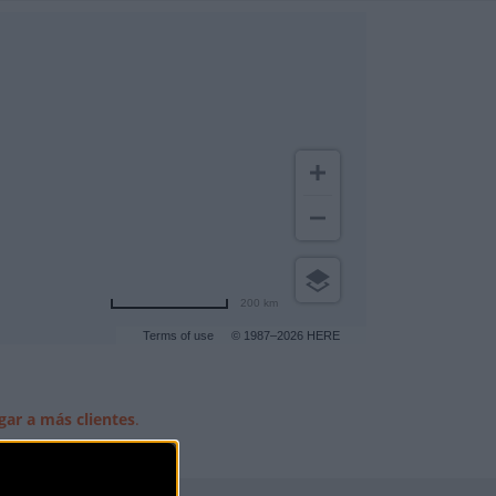
200 km
Terms of use
© 1987–2026 HERE
gar a más clientes
.