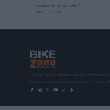
Trañabarren 13, hiribidea, 1
Abadiño (Vizcaya)
La revista digital de ciclismo Bikezona te ofrece notici
de carretera, e-bikes, bicicletas, componentes y accesori