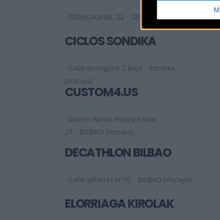
M
ERREKAGANE, 22
GETXO (Vizcaya)
CICLOS SONDIKA
Calle Iturrigane 2 bajo
Sondika
(Vizcaya)
CUSTOM4.US
Martín Barúa Picaza Kalea,
27
BILBAO (Vizcaya)
DECATHLON BILBAO
Calle Villarías Nº10
BILBAO (Vizcaya)
ELORRIAGA KIROLAK