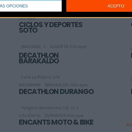
ÁS OPCIONES
ACEPTO
SAN IGNACIO, 5
PORTUGALETE
(Vizcaya)
CICLOS Y DEPORTES
SOTO
IBAIZABAL, 2
ALGORTA (Vizcaya)
DECATHLON
BARAKALDO
Calle La Ribera, S/N
MEGAPARK
BARAKALDO (Vizcaya)
DECATHLON DURANGO
Polígono Montorreta 1st. ts-3
crta.Elorrio
DURANGO (Vizcaya)
ENCANTS MOTO & BIKE
Ant