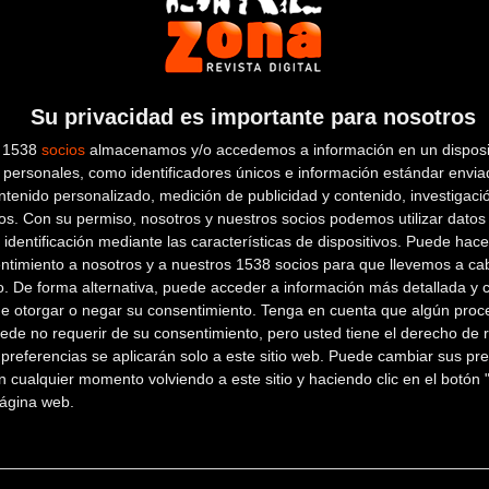
LA BICICLETA
C/ Santiago Aznar nº2
BILBAO
Su privacidad es importante para nosotros
(Vizcaya)
s 1538
socios
almacenamos y/o accedemos a información en un disposit
personales, como identificadores únicos e información estándar enviad
ntenido personalizado, medición de publicidad y contenido, investigaci
os.
Con su permiso, nosotros y nuestros socios podemos utilizar datos 
CICLOS HIERRO
 identificación mediante las características de dispositivos. Puede hacer
ntimiento a nosotros y a nuestros 1538 socios para que llevemos a ca
o. De forma alternativa, puede acceder a información más detallada y 
Avda. 1º de Mayo, 36
de otorgar o negar su consentimiento.
Tenga en cuenta que algún proc
bajo
Trapagarán (Vizcaya)
ede no requerir de su consentimiento, pero usted tiene el derecho de r
CICLOS LA FERRO
referencias se aplicarán solo a este sitio web. Puede cambiar sus pref
 cualquier momento volviendo a este sitio y haciendo clic en el botón "
 página web.
Martzana Kalea, 8
Bilbao (Vizcaya)
CICLOS PORTUGALETE