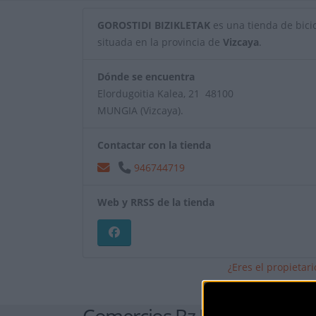
GOROSTIDI BIZIKLETAK
es una tienda de bicicl
situada en la provincia de
Vizcaya
.
Dónde se encuentra
Elordugoitia Kalea, 21 48100
MUNGIA (Vizcaya).
Contactar con la tienda
946744719
Web y RRSS de la tienda
¿Eres el propietar
Comercios Bz Premium