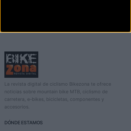
Av. Bases de Manresa, 127
Manresa (Barcelona)
Anterior
Siguiente
1
2
3
4
5
6
7
8
La revista digital de ciclismo Bikezona te ofrece
noticias sobre mountain bike MTB, ciclismo de
carretera, e-bikes, bicicletas, componentes y
accesorios.
DÓNDE ESTAMOS