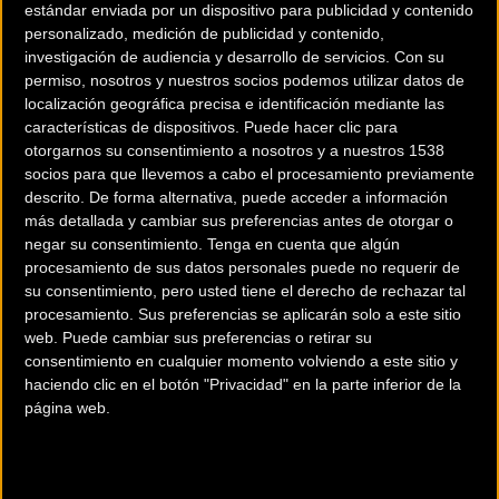
estándar enviada por un dispositivo para publicidad y contenido
personalizado, medición de publicidad y contenido,
investigación de audiencia y desarrollo de servicios.
Con su
permiso, nosotros y nuestros socios podemos utilizar datos de
localización geográfica precisa e identificación mediante las
características de dispositivos. Puede hacer clic para
otorgarnos su consentimiento a nosotros y a nuestros 1538
socios para que llevemos a cabo el procesamiento previamente
200 km
descrito. De forma alternativa, puede acceder a información
Terms of use
© 1987–2026 HERE
más detallada y cambiar sus preferencias antes de otorgar o
¿Eres el propietario de esta tienda? Descubre cómo
negar su consentimiento.
Tenga en cuenta que algún
hacerte tienda Premium para llegar a más clientes
.
procesamiento de sus datos personales puede no requerir de
su consentimiento, pero usted tiene el derecho de rechazar tal
procesamiento. Sus preferencias se aplicarán solo a este sitio
Comercios Bz Premium
web. Puede cambiar sus preferencias o retirar su
consentimiento en cualquier momento volviendo a este sitio y
MC SKI BIKE
haciendo clic en el botón "Privacidad" en la parte inferior de la
página web.
C/ Balmes, 331
Barcelona (Barcelona)
ESCAPA BARCELONA NORD