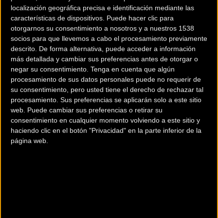
localización geográfica precisa e identificación mediante las
características de dispositivos. Puede hacer clic para
otorgarnos su consentimiento a nosotros y a nuestros 1538
socios para que llevemos a cabo el procesamiento previamente
descrito. De forma alternativa, puede acceder a información
más detallada y cambiar sus preferencias antes de otorgar o
200 km
negar su consentimiento.
Tenga en cuenta que algún
procesamiento de sus datos personales puede no requerir de
Terms of use
© 1987–2026 HERE
¿Eres el propietario de esta tienda? Descubre cómo
hacerte tienda
su consentimiento, pero usted tiene el derecho de rechazar tal
procesamiento. Sus preferencias se aplicarán solo a este sitio
Premium para llegar a más clientes
.
web. Puede cambiar sus preferencias o retirar su
consentimiento en cualquier momento volviendo a este sitio y
haciendo clic en el botón "Privacidad" en la parte inferior de la
Comercios Bz Premium
página web.
CICLOS ZUBERO
Calle Diputación, 3
BILBAO (Vizcaya)
LA BICICLETA