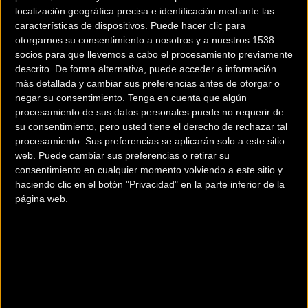
localización geográfica precisa e identificación mediante las
características de dispositivos. Puede hacer clic para
otorgarnos su consentimiento a nosotros y a nuestros 1538
socios para que llevemos a cabo el procesamiento previamente
descrito. De forma alternativa, puede acceder a información
más detallada y cambiar sus preferencias antes de otorgar o
200 km
negar su consentimiento.
Tenga en cuenta que algún
procesamiento de sus datos personales puede no requerir de
Terms of use
© 1987–2026 HERE
¿Eres el propietario de esta tienda? Descubre cómo
hacerte tienda
su consentimiento, pero usted tiene el derecho de rechazar tal
procesamiento. Sus preferencias se aplicarán solo a este sitio
Premium para llegar a más clientes
.
web. Puede cambiar sus preferencias o retirar su
consentimiento en cualquier momento volviendo a este sitio y
haciendo clic en el botón "Privacidad" en la parte inferior de la
Comercios Bz Premium
página web.
CICLOS ZUBERO
Calle Diputación, 3
BILBAO (Vizcaya)
CICLOS GETXO