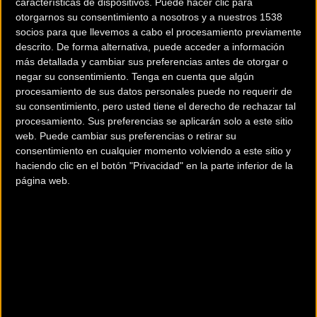
características de dispositivos. Puede hacer clic para
otorgarnos su consentimiento a nosotros y a nuestros 1538
socios para que llevemos a cabo el procesamiento previamente
descrito. De forma alternativa, puede acceder a información
más detallada y cambiar sus preferencias antes de otorgar o
negar su consentimiento.
Tenga en cuenta que algún
procesamiento de sus datos personales puede no requerir de
su consentimiento, pero usted tiene el derecho de rechazar tal
procesamiento. Sus preferencias se aplicarán solo a este sitio
200 km
web. Puede cambiar sus preferencias o retirar su
Terms of use
© 1987–2026 HERE
consentimiento en cualquier momento volviendo a este sitio y
¿Eres el propietario de esta tienda? Descubre cómo
hacerte tienda
haciendo clic en el botón "Privacidad" en la parte inferior de la
Premium para llegar a más clientes
.
página web.
Otros comercios
3HCYCLES RIBA-ROJA DE TURIA
Avd de la paz 29 bajo
RIBA-ROJA DEL TURIA (Valencia)