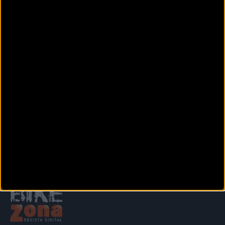
Calle Peso de la Harina, 5
VALENCIA (Valencia)
BICIVÁ CONCORDIA
Calle De la Concordia, 4
VALENCIA (Valencia)
BIGBIKES CARLET
C/ Luis Vives n 12
CARLET (Valencia)
Siguiente
1
2
3
4