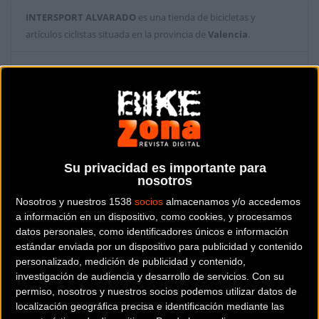
INTERSPORT ALVARADO
es una tienda de bicicletas y
artículos ciclistas situada en la provincia de
Valencia
.
Dónde se encuentra
Calle Mar 27 46003
VALENCIA (Valencia).
Contactar con la tienda
963923034
Su privacidad es importante para
nosotros
Web y RRSS de la tienda
Nosotros y nuestros 1538
socios
almacenamos y/o accedemos
a información en un dispositivo, como cookies, y procesamos
datos personales, como identificadores únicos e información
estándar enviada por un dispositivo para publicidad y contenido
personalizado, medición de publicidad y contenido,
investigación de audiencia y desarrollo de servicios.
Con su
permiso, nosotros y nuestros socios podemos utilizar datos de
localización geográfica precisa e identificación mediante las