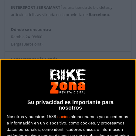
INTERSPORT SERRAMARTÍ
es una tienda de bicicletas y
artículos ciclistas situada en la provincia de
Barcelona
.
Dónde se encuentra
Rambla 24 08600
Berga (Barcelona).
Contactar con la tienda
938 21 50 59
Web y RRSS de la tienda
Su privacidad es importante para
nosotros
Nosotros y nuestros 1538
socios
almacenamos y/o accedemos
a información en un dispositivo, como cookies, y procesamos
datos personales, como identificadores únicos e información
estándar enviada por un dispositivo para publicidad y contenido