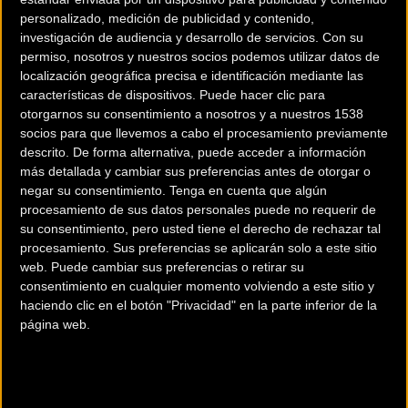
personalizado, medición de publicidad y contenido,
investigación de audiencia y desarrollo de servicios.
Con su
permiso, nosotros y nuestros socios podemos utilizar datos de
localización geográfica precisa e identificación mediante las
características de dispositivos. Puede hacer clic para
otorgarnos su consentimiento a nosotros y a nuestros 1538
socios para que llevemos a cabo el procesamiento previamente
descrito. De forma alternativa, puede acceder a información
200 km
más detallada y cambiar sus preferencias antes de otorgar o
Terms of use
© 1987–2026 HERE
negar su consentimiento.
Tenga en cuenta que algún
¿Eres el propietario de esta tienda? Descubre cómo
hacerte tienda
procesamiento de sus datos personales puede no requerir de
Premium para llegar a más clientes
.
su consentimiento, pero usted tiene el derecho de rechazar tal
procesamiento. Sus preferencias se aplicarán solo a este sitio
web. Puede cambiar sus preferencias o retirar su
Comercios Bz Premium
consentimiento en cualquier momento volviendo a este sitio y
haciendo clic en el botón "Privacidad" en la parte inferior de la
ESCAPA BARCELONA NORD
página web.
Avinguda dels Quinze, 25
Barcelona (Barcelona)
MC SKI BIKE