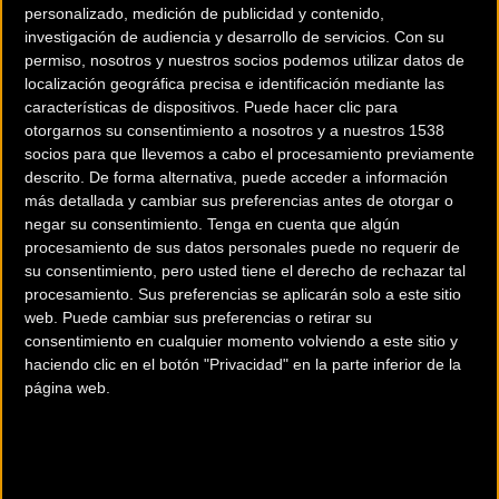
personalizado, medición de publicidad y contenido,
investigación de audiencia y desarrollo de servicios.
Con su
permiso, nosotros y nuestros socios podemos utilizar datos de
localización geográfica precisa e identificación mediante las
características de dispositivos. Puede hacer clic para
otorgarnos su consentimiento a nosotros y a nuestros 1538
200 km
socios para que llevemos a cabo el procesamiento previamente
descrito. De forma alternativa, puede acceder a información
Terms of use
© 1987–2026 HERE
¿Eres el propietario de esta tienda? Descubre cómo
hacerte tienda
más detallada y cambiar sus preferencias antes de otorgar o
negar su consentimiento.
Tenga en cuenta que algún
Premium para llegar a más clientes
.
procesamiento de sus datos personales puede no requerir de
su consentimiento, pero usted tiene el derecho de rechazar tal
procesamiento. Sus preferencias se aplicarán solo a este sitio
Comercios Bz Premium
web. Puede cambiar sus preferencias o retirar su
consentimiento en cualquier momento volviendo a este sitio y
ESCAPA BARCELONA NORD
haciendo clic en el botón "Privacidad" en la parte inferior de la
página web.
Avinguda dels Quinze, 25
Barcelona (Barcelona)
MC SKI BIKE