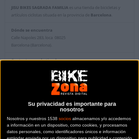
JISU BIKES SAGRADA FAMILIA
es una tienda de bicicletas y
artículos ciclistas situada en la provincia de
Barcelona
.
Dónde se encuentra
Calle Napoles 283, loca 08025
Barcelona (Barcelona).
Contactar con la tienda
936 272 355
Web y RRSS de la tienda
Su privacidad es importante para
nosotros
Nosotros y nuestros 1538
socios
almacenamos y/o accedemos
a información en un dispositivo, como cookies, y procesamos
datos personales, como identificadores únicos e información
estándar enviada por un dispositivo para publicidad y contenido