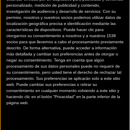
personalizado, medición de publicidad y contenido,
investigación de audiencia y desarrollo de servicios.
Con su
permiso, nosotros y nuestros socios podemos utilizar datos de
localización geográfica precisa e identificación mediante las
características de dispositivos. Puede hacer clic para
otorgarnos su consentimiento a nosotros y a nuestros 1538
socios para que llevemos a cabo el procesamiento previamente
descrito. De forma alternativa, puede acceder a información
200 km
más detallada y cambiar sus preferencias antes de otorgar o
Terms of use
© 1987–2026 HERE
negar su consentimiento.
Tenga en cuenta que algún
¿Eres el propietario de esta tienda? Descubre cómo
hacerte tienda
procesamiento de sus datos personales puede no requerir de
Premium para llegar a más clientes
.
su consentimiento, pero usted tiene el derecho de rechazar tal
procesamiento. Sus preferencias se aplicarán solo a este sitio
web. Puede cambiar sus preferencias o retirar su
Comercios Bz Premium
consentimiento en cualquier momento volviendo a este sitio y
haciendo clic en el botón "Privacidad" en la parte inferior de la
ESCAPA BARCELONA NORD
página web.
Avinguda dels Quinze, 25
Barcelona (Barcelona)
MC SKI BIKE