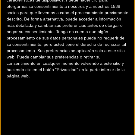
características de dispositivos. Puede hacer clic para
otorgarnos su consentimiento a nosotros y a nuestros 1538
socios para que llevemos a cabo el procesamiento previamente
descrito. De forma alternativa, puede acceder a información
más detallada y cambiar sus preferencias antes de otorgar o
negar su consentimiento.
Tenga en cuenta que algún
procesamiento de sus datos personales puede no requerir de
su consentimiento, pero usted tiene el derecho de rechazar tal
200 km
procesamiento. Sus preferencias se aplicarán solo a este sitio
Terms of use
© 1987–2026 HERE
web. Puede cambiar sus preferencias o retirar su
¿Eres el propietario de esta tienda? Descubre cómo
hacerte tienda
consentimiento en cualquier momento volviendo a este sitio y
Premium para llegar a más clientes
.
haciendo clic en el botón "Privacidad" en la parte inferior de la
página web.
Otros comercios
3HCYCLES RIBA-ROJA DE TURIA
Avd de la paz 29 bajo
RIBA-ROJA DEL TURIA (Valencia)