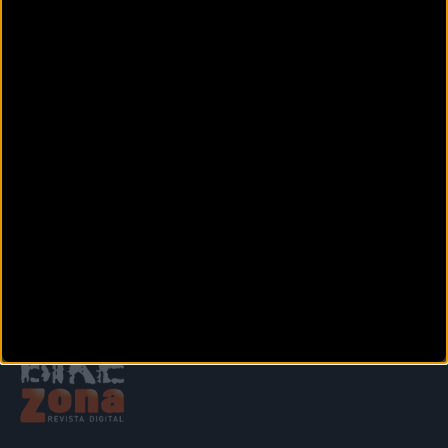
BICIVÁ CONCORDIA
Calle De la Concordia, 4
VALENCIA (Valencia)
BIGBIKES CARLET
C/ Luis Vives n 12
CARLET (Valencia)
Siguiente
1
2
3
4