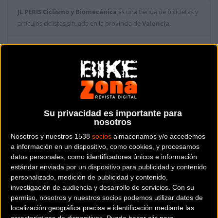
JL PERIS Ciclismo y Biomecánica
es una tienda de bicicletas y
artículos ciclistas situada en la provincia de
Valencia
.
Dónde se encuentra
Avd. Maestra Josefina Fernandez, 58 Bajo 46600
ALZIRA (Valencia).
Contactar con la tienda
96011993
Su privacidad es importante para
nosotros
Web y RRSS de la tienda
Nosotros y nuestros 1538
socios
almacenamos y/o accedemos
a información en un dispositivo, como cookies, y procesamos
datos personales, como identificadores únicos e información
estándar enviada por un dispositivo para publicidad y contenido
personalizado, medición de publicidad y contenido,
investigación de audiencia y desarrollo de servicios.
Con su
permiso, nosotros y nuestros socios podemos utilizar datos de
localización geográfica precisa e identificación mediante las