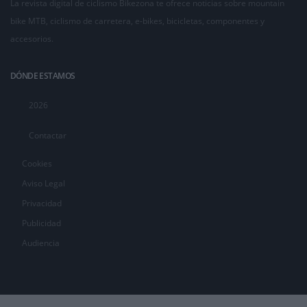
La revista digital de ciclismo Bikezona te ofrece noticias sobre mountain
bike MTB, ciclismo de carretera, e-bikes, bicicletas, componentes y
accesorios.
DÓNDE ESTAMOS
2026
Contactar
Cookies
Aviso Legal
Privacidad
Publicidad
Audiencia