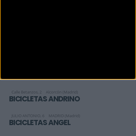
BICIAREA
Sofía, 177
MADRID (Madrid)
BICIBOOM
Calle Aquitania 48, Local 5
Madrid (Madrid)
BICIBOOM
Calle de aquitania No 48 local 5
Madrid (Madrid)
BICICLAJE
Calle Betanzos, 2
Alcorcón (Madrid)
BICICLETAS ANDRINO
JULIO ANTONIO, 6
MADRID (Madrid)
BICICLETAS ANGEL