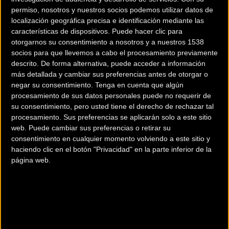
permiso, nosotros y nuestros socios podemos utilizar datos de
localización geográfica precisa e identificación mediante las
características de dispositivos. Puede hacer clic para
otorgarnos su consentimiento a nosotros y a nuestros 1538
socios para que llevemos a cabo el procesamiento previamente
descrito. De forma alternativa, puede acceder a información
200 km
más detallada y cambiar sus preferencias antes de otorgar o
Terms of use
© 1987–2026 HERE
negar su consentimiento.
Tenga en cuenta que algún
¿Eres el propietario de esta tienda? Descubre cómo
hacerte tienda
procesamiento de sus datos personales puede no requerir de
Premium para llegar a más clientes
.
su consentimiento, pero usted tiene el derecho de rechazar tal
procesamiento. Sus preferencias se aplicarán solo a este sitio
web. Puede cambiar sus preferencias o retirar su
Comercios Bz Premium
consentimiento en cualquier momento volviendo a este sitio y
haciendo clic en el botón "Privacidad" en la parte inferior de la
página web.