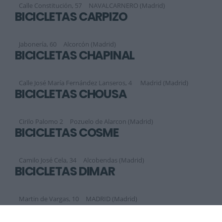
Calle Constitución, 57
NAVALCARNERO (Madrid)
BICICLETAS CARPIZO
Jabonería, 60
Alcorcón (Madrid)
BICICLETAS CHAPINAL
Calle José María Fernández Lanseros, 4
Madrid (Madrid)
BICICLETAS CHOUSA
Cirilo Palomo 2
Pozuelo de Alarcon (Madrid)
BICICLETAS COSME
Camilo José Cela, 34
Alcobendas (Madrid)
BICICLETAS DIMAR
Martin de Vargas, 10
MADRID (Madrid)
Siguiente
1
2
3
4
5
6
7
8
9