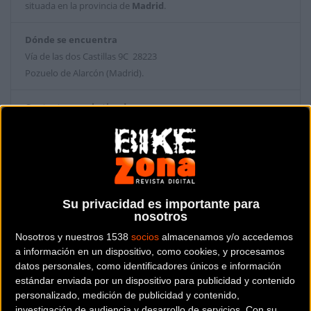
situada en la provincia de
Madrid
.
Dónde se encuentra
Vía de las dos Castillas 9C 28223
Pozuelo de Alarcón (Madrid).
Contactar con la tienda
910 74 71 85
Web y RRSS de la tienda
Su privacidad es importante para
nosotros
Nosotros y nuestros 1538
socios
almacenamos y/o accedemos
a información en un dispositivo, como cookies, y procesamos
datos personales, como identificadores únicos e información
estándar enviada por un dispositivo para publicidad y contenido
personalizado, medición de publicidad y contenido,
investigación de audiencia y desarrollo de servicios.
Con su