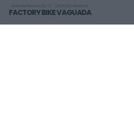
Avenida Reina Sofía 17
LEGANES (Madrid)
FACTORY BIKE VAGUADA
C/ Melchor Fernandez Almagro, 68
Madrid (Madrid)
Anterior
Siguiente
1
2
3
4
5
6
7
8
9
La revista digital de ciclismo Bikezona te ofrece noticias sobre mountain
bike MTB, ciclismo de carretera, e-bikes, bicicletas, componentes y