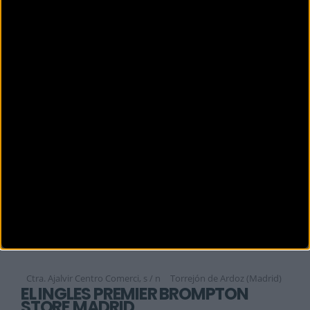
EL CORTE INGLÉS PRECIADOS
(MADRID)
Calle Preciados, 4
Madrid (Madrid)
EL CORTE INGLES PRINCESA
C. de la Princesa, 56
MADRID (Madrid)
EL CORTE INGLÉS RAIMUNDO FDEZ
Raimundo Fdez Villaverde, 65
MADRID (Madrid)
EL CORTE INGLÉS SANCHINARRO
Margarita de Parma, 1
MADRID (Madrid)
EL CORTE INGLÉS TORREJÓN
Ctra. Ajalvir Centro Comerci, s / n
Torrejón de Ardoz (Madrid)
EL INGLÉS PREMIER BROMPTON
STORE MADRID