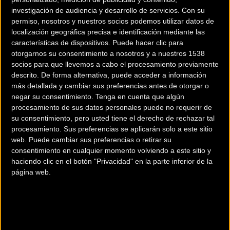
investigación de audiencia y desarrollo de servicios.
Con su
permiso, nosotros y nuestros socios podemos utilizar datos de
localización geográfica precisa e identificación mediante las
características de dispositivos. Puede hacer clic para
otorgarnos su consentimiento a nosotros y a nuestros 1538
socios para que llevemos a cabo el procesamiento previamente
descrito. De forma alternativa, puede acceder a información
más detallada y cambiar sus preferencias antes de otorgar o
negar su consentimiento.
Tenga en cuenta que algún
procesamiento de sus datos personales puede no requerir de
su consentimiento, pero usted tiene el derecho de rechazar tal
200 km
procesamiento. Sus preferencias se aplicarán solo a este sitio
Terms of use
© 1987–2026 HERE
web. Puede cambiar sus preferencias o retirar su
¿Eres el propietario de esta tienda? Descubre cómo
hacerte tienda
consentimiento en cualquier momento volviendo a este sitio y
Premium para llegar a más clientes
.
haciendo clic en el botón "Privacidad" en la parte inferior de la
página web.
Comercios Bz Premium
LA BICICLETA