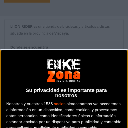
LIION RIDER
es una tienda de bicicletas y artículos ciclistas
situada en la provincia de
Vizcaya
.
Dónde se encuentra
Pg. de Sant Joan, 163 08037
(Vizcaya).
Contactar con la tienda
625 33 23 32
Su privacidad es importante para
nosotros
Web y RRSS de la tienda
Nosotros y nuestros 1538
socios
almacenamos y/o accedemos
a información en un dispositivo, como cookies, y procesamos
datos personales, como identificadores únicos e información
estándar enviada por un dispositivo para publicidad y contenido
personalizado, medición de publicidad y contenido,