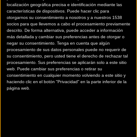
localización geográfica precisa e identificación mediante las
características de dispositivos. Puede hacer clic para
otorgarnos su consentimiento a nosotros y a nuestros 1538
socios para que llevemos a cabo el procesamiento previamente
descrito. De forma alternativa, puede acceder a información
más detallada y cambiar sus preferencias antes de otorgar o
200 km
negar su consentimiento.
Tenga en cuenta que algún
Terms of use
© 1987–2026 HERE
procesamiento de sus datos personales puede no requerir de
¿Eres el propietario de esta tienda? Descubre cómo
hacerte tienda
su consentimiento, pero usted tiene el derecho de rechazar tal
procesamiento. Sus preferencias se aplicarán solo a este sitio
Premium para llegar a más clientes
.
web. Puede cambiar sus preferencias o retirar su
consentimiento en cualquier momento volviendo a este sitio y
haciendo clic en el botón "Privacidad" en la parte inferior de la
Comercios Bz Premium
página web.
LA BICICLETA
C/ Santiago Aznar nº2
BILBAO (Vizcaya)
CICLOS ZUBERO