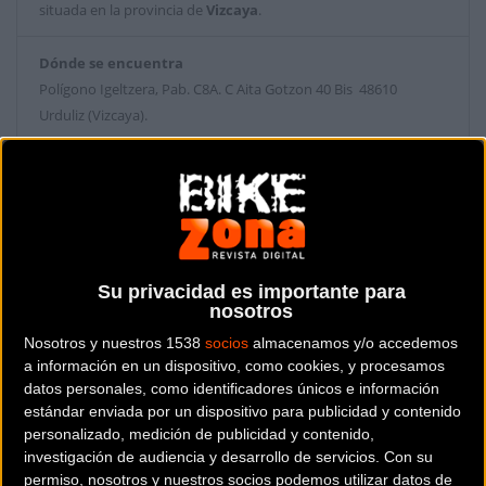
situada en la provincia de
Vizcaya
.
Dónde se encuentra
Polígono Igeltzera, Pab. C8A. C Aita Gotzon 40 Bis 48610
Urduliz (Vizcaya).
Contactar con la tienda
94 676 58 63
Web y RRSS de la tienda
Su privacidad es importante para
nosotros
Nosotros y nuestros 1538
socios
almacenamos y/o accedemos
a información en un dispositivo, como cookies, y procesamos
datos personales, como identificadores únicos e información
estándar enviada por un dispositivo para publicidad y contenido
personalizado, medición de publicidad y contenido,
investigación de audiencia y desarrollo de servicios.
Con su
permiso, nosotros y nuestros socios podemos utilizar datos de