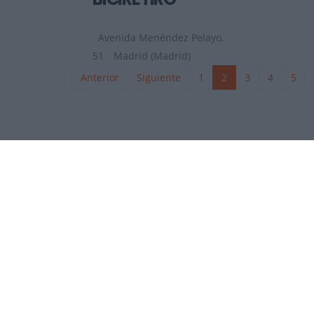
Avenida Menéndez Pelayo,
51
Madrid (Madrid)
Anterior
Siguiente
1
2
3
4
5
La revista digital de ciclismo Bikezona te ofrece notici
de carretera, e-bikes, bicicletas, componentes y accesori