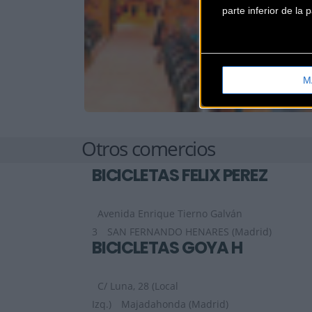
parte inferior de la
M
Otros comercios
BICICLETAS FELIX PEREZ
Avenida Enrique Tierno Galván
3
SAN FERNANDO HENARES (Madrid)
BICICLETAS GOYA H
C/ Luna, 28 (Local
Izq.)
Majadahonda (Madrid)