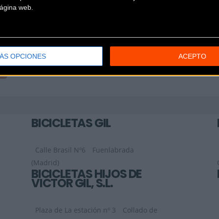
 página web.
ÁS OPCIONES
ACEPTO
BICICLETAS GIL
Calle Brasil Nº6
Fuenlabrada
(Madrid)
BICICLETAS HIJOS DE
VICTOR GIL, S.L.
Plaza de La estación nº 3
Collado de