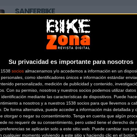
SANFERBIKE
C/Monte Ulía, 2, Esquina C/Lozano,
91 475 59
2. (M-30 Junto Al Puente De Vallecas)
Marcas:
3T, ANGEL CYCLE WORKS, BASSO, BM
MADRID
(Madrid)
Sanferbike con 3 tiendas físicas en Madrid así como tien
Su privacidad es importante para nosotros
mayores cadenas de tiendas de ciclismo a nivel nacional.
s 1538
socios
almacenamos y/o accedemos a información en un disposit
personales, como identificadores únicos e información estándar enviad
ntenido personalizado, medición de publicidad y contenido, investigaci
os.
Con su permiso, nosotros y nuestros socios podemos utilizar datos 
 identificación mediante las características de dispositivos. Puede hacer
ntimiento a nosotros y a nuestros 1538 socios para que llevemos a ca
o. De forma alternativa, puede acceder a información más detallada y 
de otorgar o negar su consentimiento.
Tenga en cuenta que algún proc
ede no requerir de su consentimiento, pero usted tiene el derecho de r
referencias se aplicarán solo a este sitio web. Puede cambiar sus pref
 cualquier momento volviendo a este sitio y haciendo clic en el botón "