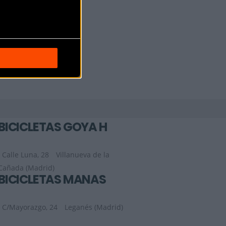
BICICLETAS GOYA H
Calle Luna, 28
Villanueva de la
Cañada (Madrid)
BICICLETAS MAÑAS
C/Mayorazgo, 24
Leganés (Madrid)