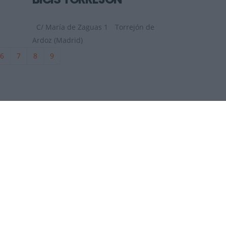
C/ María de Zaguas 1
Torrejón de
Ardoz (Madrid)
6
7
8
9
DÓNDE ESTAMOS
2026
Contactar
as sobre mountain bike MTB, ciclismo
os.