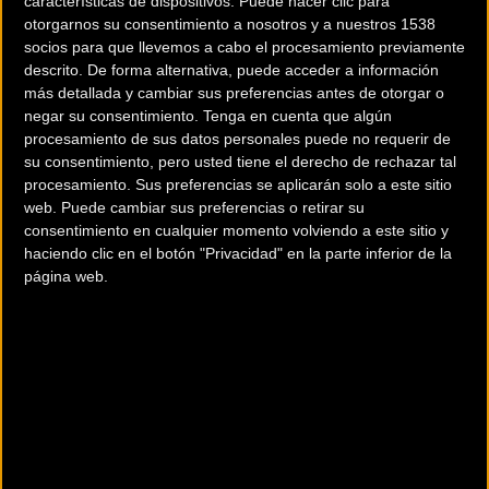
características de dispositivos. Puede hacer clic para
otorgarnos su consentimiento a nosotros y a nuestros 1538
socios para que llevemos a cabo el procesamiento previamente
descrito. De forma alternativa, puede acceder a información
más detallada y cambiar sus preferencias antes de otorgar o
negar su consentimiento.
Tenga en cuenta que algún
procesamiento de sus datos personales puede no requerir de
200 km
su consentimiento, pero usted tiene el derecho de rechazar tal
Terms of use
© 1987–2026 HERE
procesamiento. Sus preferencias se aplicarán solo a este sitio
¿Eres el propietario de esta tienda? Descubre cómo
hacerte tienda
web. Puede cambiar sus preferencias o retirar su
Premium para llegar a más clientes
.
consentimiento en cualquier momento volviendo a este sitio y
haciendo clic en el botón "Privacidad" en la parte inferior de la
página web.
Otros comercios
I LOVE BIKE BENIJOFAR
Calle Ramón y Cajal, 15
BENIJOFAR (Alicante)
I LOVE BIKE LA ZENIA