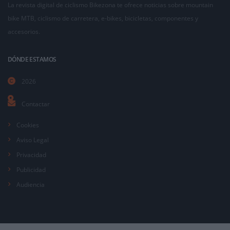
La revista digital de ciclismo Bikezona te ofrece noticias sobre mountain
bike MTB, ciclismo de carretera, e-bikes, bicicletas, componentes y
accesorios.
DÓNDE ESTAMOS
2026
Contactar
Cookies
Aviso Legal
Privacidad
Publicidad
Audiencia