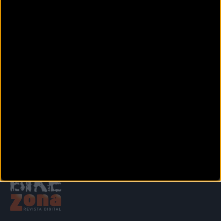
Doctor Jiménez Díaz (Esquina Isla de Corfu)
ALICANTE
(Alicante)
TIENDA DEL CICLISTA
Calle Pio Baroja, 1
GUARDAMAR DEL SEGURA (Alicante)
Anterior
Siguiente
1
2
3
4