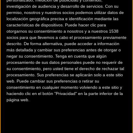
personalizado, medición de publicidad y contenido,
investigación de audiencia y desarrollo de servicios.
Con su
permiso, nosotros y nuestros socios podemos utilizar datos de
localización geográfica precisa e identificación mediante las
características de dispositivos. Puede hacer clic para
otorgarnos su consentimiento a nosotros y a nuestros 1538
socios para que llevemos a cabo el procesamiento previamente
200 km
descrito. De forma alternativa, puede acceder a información
Terms of use
© 1987–2026 HERE
más detallada y cambiar sus preferencias antes de otorgar o
¿Eres el propietario de esta tienda? Descubre cómo
hacerte tienda
negar su consentimiento.
Tenga en cuenta que algún
Premium para llegar a más clientes
.
procesamiento de sus datos personales puede no requerir de
su consentimiento, pero usted tiene el derecho de rechazar tal
procesamiento. Sus preferencias se aplicarán solo a este sitio
Comercios Bz Premium
web. Puede cambiar sus preferencias o retirar su
consentimiento en cualquier momento volviendo a este sitio y
ESCAPA BARCELONA NORD
haciendo clic en el botón "Privacidad" en la parte inferior de la
página web.
Avinguda dels Quinze, 25
Barcelona (Barcelona)
Comercios Bz