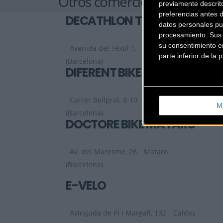
Otros comercios
previamente descrit
preferencias antes 
DECATHLON TERRASA
datos personales pu
procesamiento. Sus p
su consentimiento en
Avenida del Téxtil 1,
Terrasa
parte inferior de la
(Barcelona)
DIFERENT BIKE
Carrer Bellprat, 8-10
Igualada
M
(Barcelona)
DOCTORE BIKE MATARÓ
Av. del Maresme, 26
Mataró
(Barcelona)
E-VELO
Avinguda de Pi i Margall, 132
Caldes