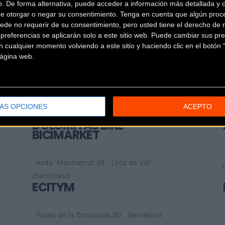
o. De forma alternativa, puede acceder a información más detallada y 
de otorgar o negar su consentimiento.
Tenga en cuenta que algún proc
DECATHLON VIC
ede no requerir de su consentimiento, pero usted tiene el derecho de r
referencias se aplicarán solo a este sitio web. Puede cambiar sus pref
 cualquier momento volviendo a este sitio y haciendo clic en el botón "
Carretera de Manlleu, Nº76-90
Vic
 página web.
(Barcelona)
DIFFERENTBIKES
Ronda Sant Elm 10-12
Canet de Mar
ÁS OPCIONES
ACEPTO
(Barcelona)
DOLOMITAS BIKE-
BICIMARKET
Avda. Montserrat 49
Llica de Vall
(Barcelona)
ECITYM
Paseo de la Bonanova, 80
Barcelona