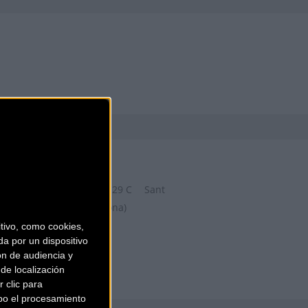
ZONA BICIS
Carrer de la Riera Roja, 29 C
Sant
Boi de Llobregat (Barcelona)
ivo, como cookies,
a por un dispositivo
ón de audiencia y
de localización
 clic para
bo el procesamiento