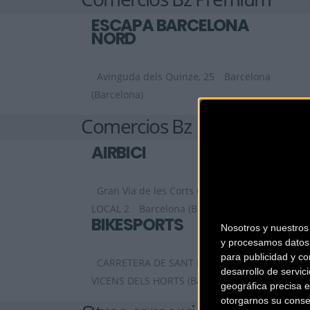
ESCAPA BARCELONA
NORD
Avinguda dels Quinze, 25
Barcelona
(Barcelona)
Comercios Bz
AIRBICI
Gran Via de les Corts Catalanes, 452,
LOCAL 2
Barcelona (Barcelona)
BIKESPORTS
Nosotros y nuestro
y procesamos datos 
para publicidad y co
CARRETERA DE SANT BOI 90
SANT
desarrollo de servici
VICENS DELS HORTS (Barcelona)
geográfica precisa e
otorgarnos su conse