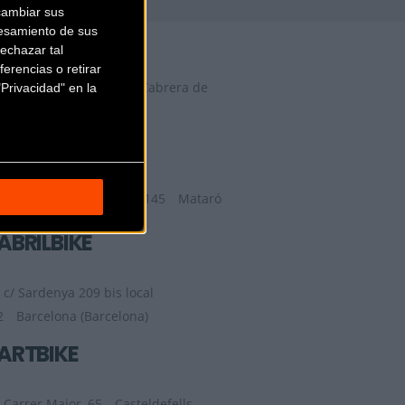
cambiar sus
29 FACTORY
esamiento de sus
echazar tal
erencias o retirar
Camí del Mig, 62, 64,
Cabrera de
Privacidad" en la
Mar (Barcelona)
9TRANSPORT
Ronda de la Republica 145
Mataró
(Barcelona)
ABRILBIKE
c/ Sardenya 209 bis local
2
Barcelona (Barcelona)
ARTBIKE
Carrer Major, 65
Casteldefells