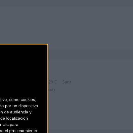
ZONA BICIS
Carrer de la Riera Roja, 29 C
Sant
Boi de Llobregat (Barcelona)
ivo, como cookies,
a por un dispositivo
ón de audiencia y
de localización
 clic para
bo el procesamiento