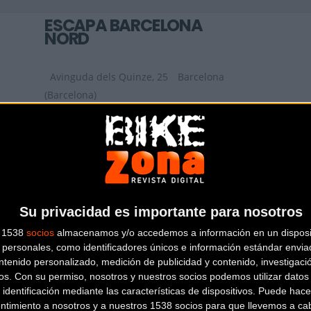
ESCAPA BARCELONA
NORD
Avinguda dels Quinze, 25
Barcelona
(Barcelona)
AIRBICI
Gran Via de les Corts Catalanes, 452,
LOCAL 2
Barcelona (Barcelona)
Su privacidad es importante para nosotros
s 1538
socios
almacenamos y/o accedemos a información en un disposit
personales, como identificadores únicos e información estándar enviad
ntenido personalizado, medición de publicidad y contenido, investigaci
os.
Con su permiso, nosotros y nuestros socios podemos utilizar datos 
 identificación mediante las características de dispositivos. Puede hacer
ntimiento a nosotros y a nuestros 1538 socios para que llevemos a ca