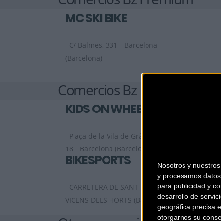
MC SKI BIKE
C/ Balmes, 331
Barcelona
(Barcelona)
Comercios Bz
KIDS ON WHEELS
Plaça de la Vila de Gràcia,
18
Barcelona (Barcelona)
BIKESPORTS
Nosotros y nuestro
y procesamos datos 
para publicidad y co
CARRETERA DE SANT BOI 90
SANT
desarrollo de servici
VICENS DELS HORTS (Barcelona)
geográfica precisa e
otorgarnos su conse