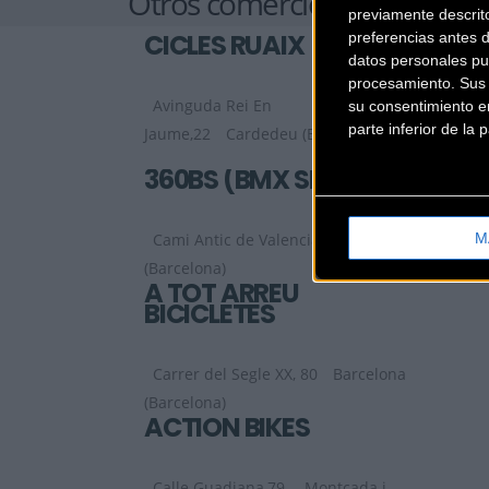
Otros comercios
previamente descrit
CICLES RUAIX
preferencias antes 
datos personales pu
procesamiento. Sus p
Avinguda Rei En
su consentimiento en
parte inferior de la
Jaume,22
Cardedeu (Barcelona)
360BS (BMX SHOP)
M
Cami Antic de Valencia, 9
Barcelona
(Barcelona)
A TOT ARREU
BICICLETES
Carrer del Segle XX, 80
Barcelona
(Barcelona)
ACTION BIKES
Calle Guadiana,79
Montcada i