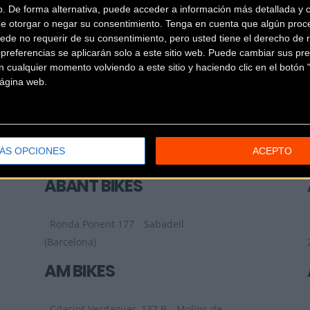
o. De forma alternativa, puede acceder a información más detallada y 
LA GRUPETTA BH
de otorgar o negar su consentimiento.
Tenga en cuenta que algún proc
CONCEPT STORE
ede no requerir de su consentimiento, pero usted tiene el derecho de r
referencias se aplicarán solo a este sitio web. Puede cambiar sus pref
 cualquier momento volviendo a este sitio y haciendo clic en el botón "
C/ Doctor Aiguader 5
Barcelona
 página web.
(Barcelona)
42 RADIS
ÁS OPCIONES
ACEPTO
Carrer de Romaní, 61
Calella
(Barcelona)
ABANT BIKES
Ronda Ponent 177
Sabadell
(Barcelona)
AM BIKES
C/Jacint Verdaguer, 137 B
Molins de