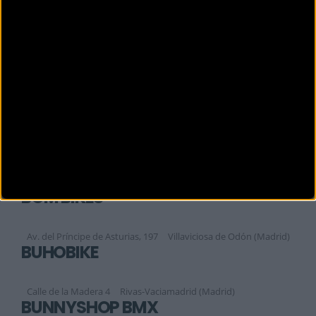
C. / Lanzarote, 15 Local 1
San Sebastián de los Reye (Madrid)
BIZZIS HUMANES
Calle Madrid, 22.
Madrid (Madrid)
BIZZIS MAJADAHONDA
Calle Santa María de la Cabeza, 13
Majadahonda (Madrid)
BIZZIS PINTO
Plaza David Martín, 2-A. Local 5
Pinto (Madrid)
BOM BIKES
Av. del Príncipe de Asturias, 197
Villaviciosa de Odón (Madrid)
BUHOBIKE
Calle de la Madera 4
Rivas-Vaciamadrid (Madrid)
BUNNYSHOP BMX