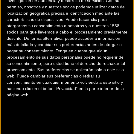
investigación de audiencia y desarrollo de servicios.
Con su
permiso, nosotros y nuestros socios podemos utilizar datos de
localización geográfica precisa e identificación mediante las
características de dispositivos. Puede hacer clic para
otorgarnos su consentimiento a nosotros y a nuestros 1538
socios para que llevemos a cabo el procesamiento previamente
descrito. De forma alternativa, puede acceder a información
200 km
más detallada y cambiar sus preferencias antes de otorgar o
Terms of use
© 1987–2026 HERE
negar su consentimiento.
Tenga en cuenta que algún
¿Eres el propietario de esta tienda? Descubre cómo
hacerte tienda
procesamiento de sus datos personales puede no requerir de
Premium para llegar a más clientes
.
su consentimiento, pero usted tiene el derecho de rechazar tal
procesamiento. Sus preferencias se aplicarán solo a este sitio
web. Puede cambiar sus preferencias o retirar su
Comercios Bz Premium
consentimiento en cualquier momento volviendo a este sitio y
haciendo clic en el botón "Privacidad" en la parte inferior de la
página web.