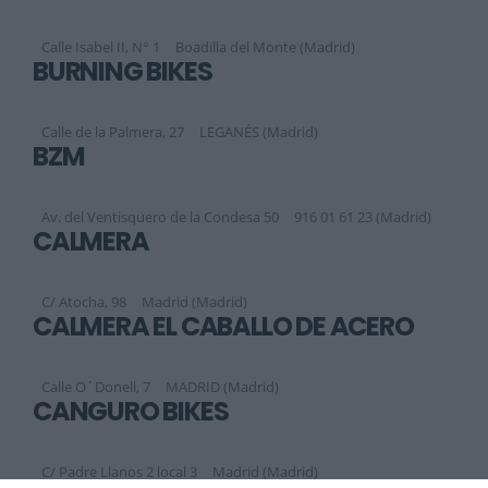
Calle Isabel II, N° 1
Boadilla del Monte (Madrid)
BURNING BIKES
Calle de la Palmera, 27
LEGANÉS (Madrid)
BZM
Av. del Ventisquero de la Condesa 50
916 01 61 23 (Madrid)
CALMERA
C/ Atocha, 98
Madrid (Madrid)
CALMERA EL CABALLO DE ACERO
Calle O´Donell, 7
MADRID (Madrid)
CANGURO BIKES
C/ Padre Llanos 2 local 3
Madrid (Madrid)