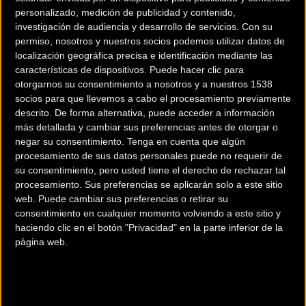
personalizado, medición de publicidad y contenido,
investigación de audiencia y desarrollo de servicios.
Con su
permiso, nosotros y nuestros socios podemos utilizar datos de
localización geográfica precisa e identificación mediante las
características de dispositivos. Puede hacer clic para
otorgarnos su consentimiento a nosotros y a nuestros 1538
socios para que llevemos a cabo el procesamiento previamente
descrito. De forma alternativa, puede acceder a información
200 km
más detallada y cambiar sus preferencias antes de otorgar o
Terms of use
© 1987–2026 HERE
negar su consentimiento.
Tenga en cuenta que algún
¿Eres el propietario de esta tienda? Descubre cómo
hacerte tienda
procesamiento de sus datos personales puede no requerir de
Premium para llegar a más clientes
.
su consentimiento, pero usted tiene el derecho de rechazar tal
procesamiento. Sus preferencias se aplicarán solo a este sitio
web. Puede cambiar sus preferencias o retirar su
Comercios Bz Premium
consentimiento en cualquier momento volviendo a este sitio y
haciendo clic en el botón "Privacidad" en la parte inferior de la
ESCAPA BARCELONA NORD
página web.
Avinguda dels Quinze, 25
Barcelona (Barcelona)
MC SKI BIKE