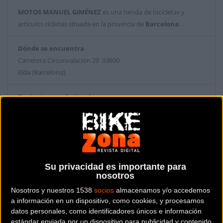
MOTOS MANUEL GIMÉNEZ
es una tienda de bicicletas y
artículos ciclistas situada en la provincia de
Barcelona
.
Dónde se encuentra
Carretera Circunvalación 29 03600
Elda (Barcelona).
Contactar con la tienda
965 398 444
Web y RRSS de la tienda
Su privacidad es importante para
nosotros
Nosotros y nuestros 1538
socios
almacenamos y/o accedemos
a información en un dispositivo, como cookies, y procesamos
datos personales, como identificadores únicos e información
estándar enviada por un dispositivo para publicidad y contenido