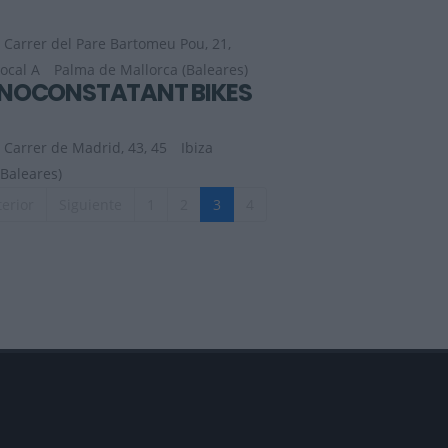
Carrer del Pare Bartomeu Pou, 21,
local A
Palma de Mallorca (Baleares)
NOCONSTATANT BIKES
Carrer de Madrid, 43, 45
Ibiza
(Baleares)
erior
Siguiente
1
2
3
4