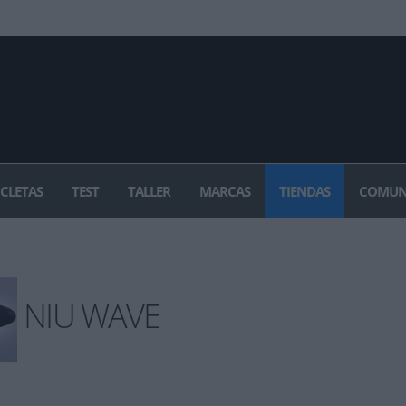
ICLETAS
TEST
TALLER
MARCAS
TIENDAS
COMUN
NIU WAVE