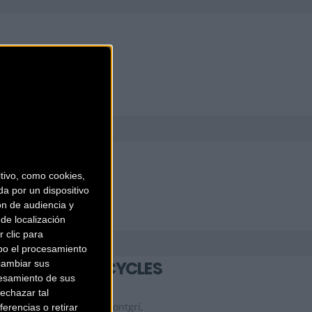
ivo, como cookies,
a por un dispositivo
ón de audiencia y
de localización
 clic para
bo el procesamiento
FORMENTERA CYCLES
cambiar sus
esamiento de sus
echazar tal
Carrer de Guillem de Montgrí,
erencias o retirar