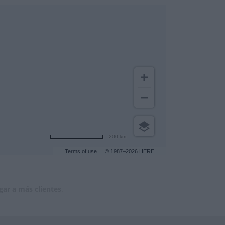
200 km
Terms of use
© 1987–2026 HERE
gar a más clientes
.