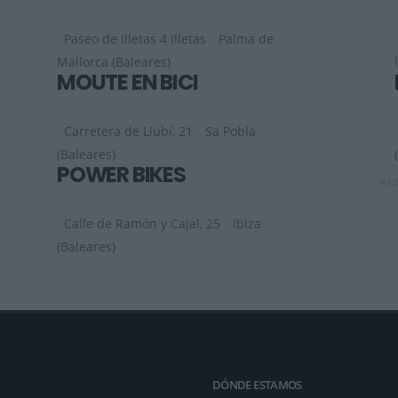
Paseo de Illetas 4 Illetas
Palma de
Mallorca (Baleares)
MOUTE EN BICI
Carretera de Llubí, 21
Sa Pobla
(Baleares)
POWER BIKES
Ant
Calle de Ramón y Cajal, 25
Ibiza
(Baleares)
DÓNDE ESTAMOS