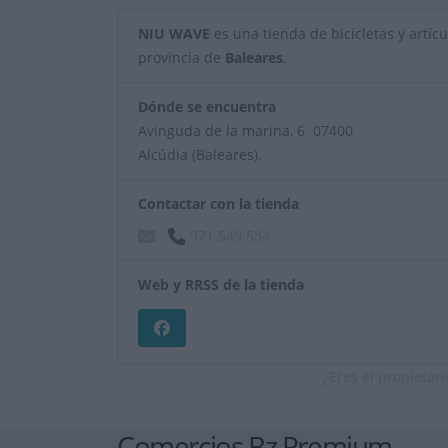
NIU WAVE
es una tienda de bicicletas y artícul
provincia de
Baleares
.
Dónde se encuentra
Avinguda de la marina, 6 07400
Alcúdia (Baleares).
Contactar con la tienda
971 549 584
Web y RRSS de la tienda
¿Eres el propietar
Comercios Bz Premium