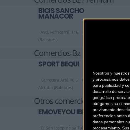
BICIS SANCHO
MANACOR
Avd. Ferricarril, 116
Manacor
(Baleares)
Comercios Bz
SPORT BEQUI
Nosotros y nuestro
y procesamos datos 
Carretera Artá 40 6
Puerta de
para publicidad y co
Alcudia (Baleares)
desarrollo de servici
geográfica precisa e
Otros comercios
otorgarnos su conse
EMOVEYOU IBIZA
previamente descrit
preferencias antes 
datos personales pu
C/ San Josep de sa Talaia
Ibiza
procesamiento. Sus p