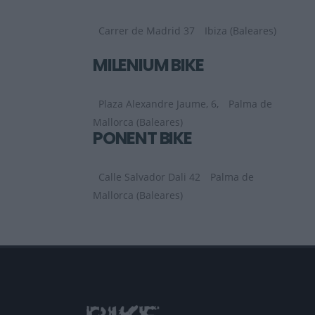
Carrer de Madrid 37
Ibiza (Baleares)
MILENIUM BIKE
Plaza Alexandre Jaume, 6,
Palma de
Mallorca (Baleares)
PONENT BIKE
Calle Salvador Dali 42
Palma de
Mallorca (Baleares)