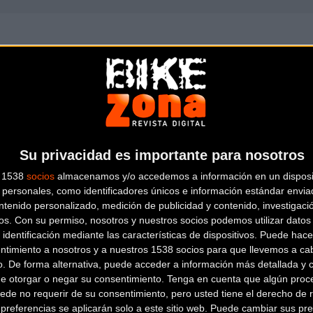
Su privacidad es importante para nosotros
s 1538
socios
almacenamos y/o accedemos a información en un disposit
personales, como identificadores únicos e información estándar enviad
ntenido personalizado, medición de publicidad y contenido, investigaci
os.
Con su permiso, nosotros y nuestros socios podemos utilizar datos 
 identificación mediante las características de dispositivos. Puede hacer
ntimiento a nosotros y a nuestros 1538 socios para que llevemos a ca
ES BROLLS FORMENTERA
o. De forma alternativa, puede acceder a información más detallada y 
de otorgar o negar su consentimiento.
Tenga en cuenta que algún proc
ede no requerir de su consentimiento, pero usted tiene el derecho de r
Ctra. La Savina km 2
Formentera
referencias se aplicarán solo a este sitio web. Puede cambiar sus pref