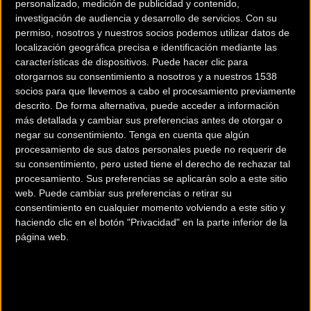
personalizado, medición de publicidad y contenido,
investigación de audiencia y desarrollo de servicios.
Con su
permiso, nosotros y nuestros socios podemos utilizar datos de
localización geográfica precisa e identificación mediante las
características de dispositivos. Puede hacer clic para
otorgarnos su consentimiento a nosotros y a nuestros 1538
200 km
socios para que llevemos a cabo el procesamiento previamente
descrito. De forma alternativa, puede acceder a información
Terms of use
© 1987–2026 HERE
más detallada y cambiar sus preferencias antes de otorgar o
¿Eres el propietario de esta tienda? Descubre cómo
hacerte tienda
negar su consentimiento.
Tenga en cuenta que algún
Premium para llegar a más clientes
.
procesamiento de sus datos personales puede no requerir de
su consentimiento, pero usted tiene el derecho de rechazar tal
procesamiento. Sus preferencias se aplicarán solo a este sitio
Comercios Bz Premium
web. Puede cambiar sus preferencias o retirar su
consentimiento en cualquier momento volviendo a este sitio y
MC SKI BIKE
haciendo clic en el botón "Privacidad" en la parte inferior de la
página web.
C/ Balmes, 331
Barcelona (Barcelona)
ESCAPA BARCELONA NORD