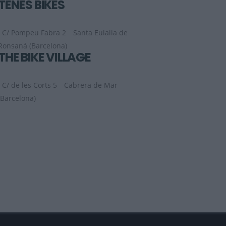
TENES BIKES
C/ Pompeu Fabra 2
Santa Eulalia de
Ronsaná (Barcelona)
THE BIKE VILLAGE
C/ de les Corts 5
Cabrera de Mar
(Barcelona)