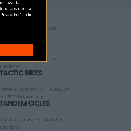
echazar tal
erencias o retirar
SOBRE BICI
Privacidad" en la
Josep Tarradellas Nº76, Local-
2
Montmeló (Barcelona)
STARBIKE
Av. de Roma, 101,
M¡anlleu
(Barcelona)
TACTIC BIKES
Rambla Exposicion, 45
VILANOVA I
LA GELTRU (Barcelona)
TANDEM CICLES
Rafael Casanova, 54
Granollers
(Barcelona)