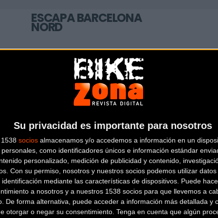
ESCAPA BARCELONA
NORD
Avinguda dels Quinze, 25
Barcelona
(Barcelona)
BIKESPORTS
Su privacidad es importante para nosotros
CARRETERA DE SANT BOI 90
SANT
s 1538
socios
almacenamos y/o accedemos a información en un disposit
VICENS DELS HORTS (Barcelona)
personales, como identificadores únicos e información estándar enviad
ntenido personalizado, medición de publicidad y contenido, investigaci
os.
Con su permiso, nosotros y nuestros socios podemos utilizar datos 
 identificación mediante las características de dispositivos. Puede hacer
ntimiento a nosotros y a nuestros 1538 socios para que llevemos a ca
o. De forma alternativa, puede acceder a información más detallada y 
de otorgar o negar su consentimiento.
Tenga en cuenta que algún proc