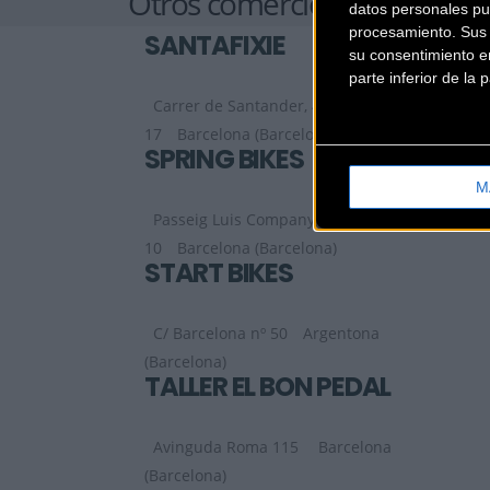
Otros comercios
datos personales pu
procesamiento. Sus p
SANTAFIXIE
su consentimiento en
parte inferior de la
Carrer de Santander, 49-51, nave 16-
17
Barcelona (Barcelona)
SPRING BIKES
M
Passeig Luis Companys
10
Barcelona (Barcelona)
START BIKES
C/ Barcelona nº 50
Argentona
(Barcelona)
TALLER EL BON PEDAL
Avinguda Roma 115
Barcelona
(Barcelona)