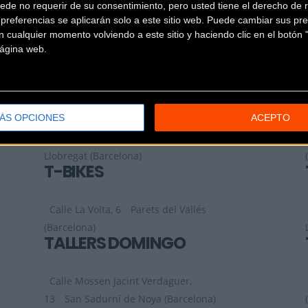
ede no requerir de su consentimiento, pero usted tiene el derecho de r
referencias se aplicarán solo a este sitio web. Puede cambiar sus pref
SBR STORE
 cualquier momento volviendo a este sitio y haciendo clic en el botón "
 página web.
Vía Sergia 69
Mataró (Barcelona)
SPRINTBIKE
ÁS OPCIONES
ACEPTO
Av. Montejurra, 8,
Sant Feliu de
Llobregat (Barcelona)
T-BIKES
Calle La Volta, 6
Parets del Vallés
(Barcelona)
TALLERS DOMINGO
Calle Mossen Jacint Verdaguer,
13
San Sadurní de Noya (Barcelona)