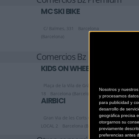
MC SKI BIKE
C/ Balmes, 331
Barcelona
(Barcelona)
Comercios Bz
KIDS ON WHEELS
Plaça de la Vila de Gràcia,
Nosotros y nuestro
18
Barcelona (Barcelona)
y procesamos datos 
AIRBICI
para publicidad y co
desarrollo de servici
geográfica precisa e
Gran Via de les Corts Catalanes, 452,
otorgarnos su conse
LOCAL 2
Barcelona (Barcelona)
previamente descrit
preferencias antes 