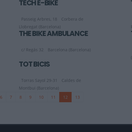
TECH E-BIKE
Passeig Arbres, 18
Corbera de
Llobregat (Barcelona)
THE BIKE AMBULANCE
c/ Regás 32
Barcelona (Barcelona)
TOT BICIS
Torras Sayol 29-31
Caldes de
Montbui (Barcelona)
6
7
8
9
10
11
12
13