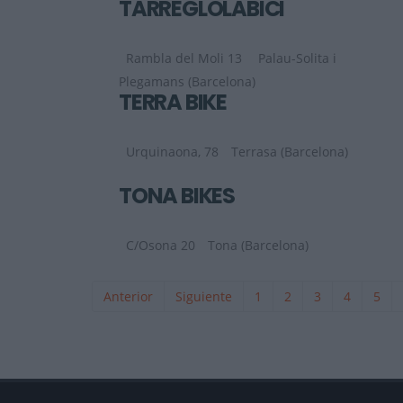
TARREGLOLABICI
Rambla del Moli 13
Palau-Solita i
Plegamans (Barcelona)
TERRA BIKE
Urquinaona, 78
Terrasa (Barcelona)
TONA BIKES
C/Osona 20
Tona (Barcelona)
Anterior
Siguiente
1
2
3
4
5