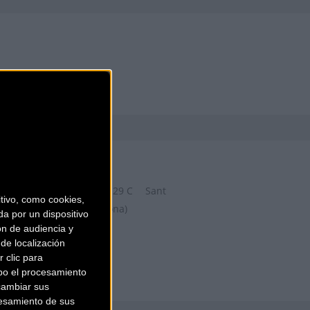
ZONA BICIS
Carrer de la Riera Roja, 29 C
Sant
ivo, como cookies,
Boi de Llobregat (Barcelona)
a por un dispositivo
ón de audiencia y
de localización
 clic para
bo el procesamiento
cambiar sus
esamiento de sus