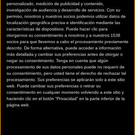
personalizado, medición de publicidad y contenido,
investigación de audiencia y desarrollo de servicios.
Con su
permiso, nosotros y nuestros socios podemos utilizar datos de
localización geográfica precisa e identificación mediante las
características de dispositivos. Puede hacer clic para
otorgarnos su consentimiento a nosotros y a nuestros 1538
200 km
socios para que llevemos a cabo el procesamiento previamente
descrito. De forma alternativa, puede acceder a información
Terms of use
© 1987–2026 HERE
¿Eres el propietario de esta tienda? Descubre cómo
hacerte tienda
más detallada y cambiar sus preferencias antes de otorgar o
negar su consentimiento.
Tenga en cuenta que algún
Premium para llegar a más clientes
.
procesamiento de sus datos personales puede no requerir de
su consentimiento, pero usted tiene el derecho de rechazar tal
procesamiento. Sus preferencias se aplicarán solo a este sitio
Comercios Bz Premium
web. Puede cambiar sus preferencias o retirar su
consentimiento en cualquier momento volviendo a este sitio y
MC SKI BIKE
haciendo clic en el botón "Privacidad" en la parte inferior de la
página web.
C/ Balmes, 331
Barcelona (Barcelona)
ESCAPA BARCELONA NORD