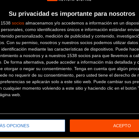
Su privacidad es importante para nosotros
CICLOS CAMPUZANO
s 1538
socios
almacenamos y/o accedemos a información en un disposit
personales, como identificadores únicos e información estándar enviad
ntenido personalizado, medición de publicidad y contenido, investigaci
Avda. Catedrático Soler,
os.
Con su permiso, nosotros y nuestros socios podemos utilizar datos 
23
ALICANTE (Alicante)
 identificación mediante las características de dispositivos. Puede hacer
CICLOS TONY CALPE
ntimiento a nosotros y a nuestros 1538 socios para que llevemos a ca
o. De forma alternativa, puede acceder a información más detallada y 
de otorgar o negar su consentimiento.
Tenga en cuenta que algún proc
Calle Blasco Ibáñez 10 A
CALPE
ede no requerir de su consentimiento, pero usted tiene el derecho de r
(Alicante)
referencias se aplicarán solo a este sitio web. Puede cambiar sus pref
DECATHLON LA ZENIA
 cualquier momento volviendo a este sitio y haciendo clic en el botón "
 página web.
Sector comercial Las Playas - CC
Zenia Boulevard C/ Jade, s/n local MS-
05
Orihuela Costa (Alicante)
ELITE BIKES ALBIR
ÁS OPCIONES
ACEPTO