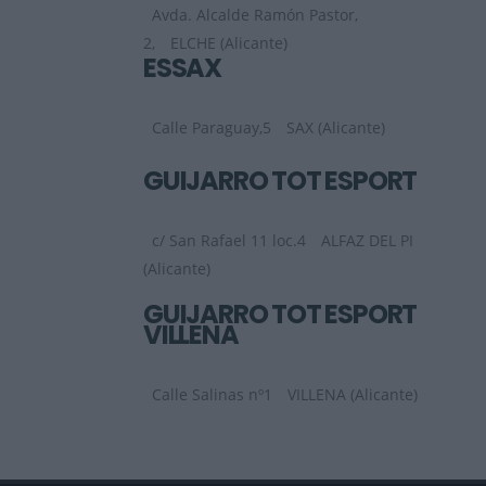
Avda. Alcalde Ramón Pastor,
2,
ELCHE (Alicante)
ESSAX
Calle Paraguay,5
SAX (Alicante)
GUIJARRO TOT ESPORT
c/ San Rafael 11 loc.4
ALFAZ DEL PI
(Alicante)
GUIJARRO TOT ESPORT
VILLENA
Calle Salinas nº1
VILLENA (Alicante)