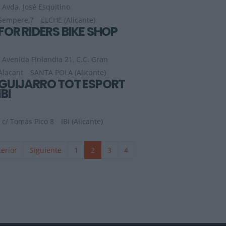
Avda. José Esquitino
Sempere,7
ELCHE (Alicante)
FOR RIDERS BIKE SHOP
Avenida Finlandia 21, C.C. Gran
Alacant
SANTA POLA (Alicante)
GUIJARRO TOT ESPORT
IBI
c/ Tomás Pico 8
IBI (Alicante)
erior
Siguiente
1
2
3
4