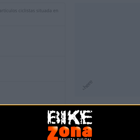
rtículos ciclistas situada en
io de esta tienda? Descubre cómo
hacerte tienda Premium para lle