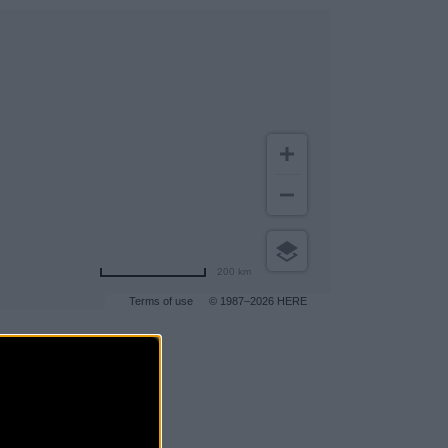
200 km
Terms of use
© 1987–2026 HERE
gar a más clientes
.