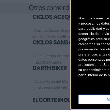
Otros comercios
CICLOS ACEQUIÓN
Nosotros y nuestro
y procesamos datos 
para publicidad y co
Avenida Doctor Gregorio Marañón
desarrollo de servici
18
TORREVIEJA (Alicante)
geográfica precisa e
CICLOS SANSANO
otorgarnos su conse
previamente descrit
preferencias antes 
Calle. Ramón Vicente Serrano, 3
datos personales pu
ELCHE (Alicante)
procesamiento. Sus p
DARTH BIKER
su consentimiento en
parte inferior de la
Av. de María del Mar Rodríguez, nº
7
ALGORFA (Alicante)
EL CORTE INGLES ELCHE
M