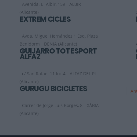
Avenida. El Albir, 159
ALBIR
(Alicante)
EXTREM CICLES
Avda. Miguel Hernández 1 Esq. Plaza
Benidorm
DENIA (Alicante)
GUIJARRO TOT ESPORT
ALFAZ
c/ San Rafael 11 loc.4
ALFAZ DEL PI
(Alicante)
GURUGÚ BICICLETES
Ant
Carrer de Jorge Luis Borges, 8
XÀBIA
(Alicante)