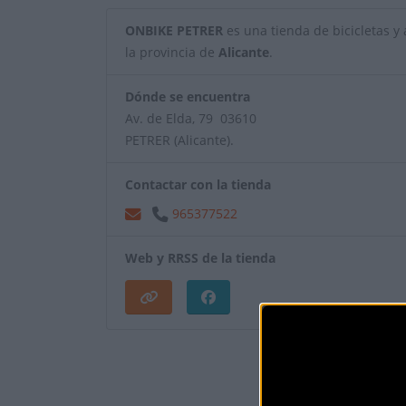
ONBIKE PETRER
es una tienda de bicicletas y a
la provincia de
Alicante
.
Dónde se encuentra
Av. de Elda, 79 03610
PETRER (Alicante).
Contactar con la tienda
965377522
Web y RRSS de la tienda
¿Eres el propietar