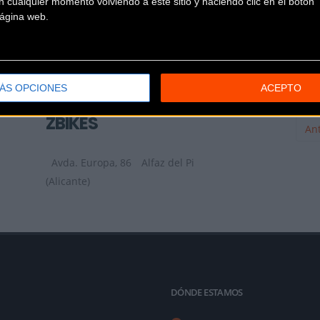
 cualquier momento volviendo a este sitio y haciendo clic en el botón "
 página web.
TUTRIATLON DENIA
Plaça Cholet 4
DENIA (Alicante)
ÁS OPCIONES
ACEPTO
ZBIKES
Ant
Avda. Europa, 86
Alfaz del Pi
(Alicante)
DÓNDE ESTAMOS