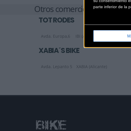
su consentimiento en
Otros comercios
parte inferior de la
TOT RODES
Avda. Europa,6
IBI (Alicante)
M
XABIA´S BIKE
Avda. Lepanto 5
XABIA (Alicante)