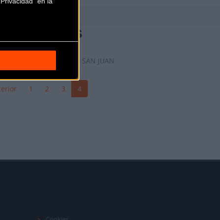
Privacidad" en la
WEEKEND BIKES
Calle de Cervantes 42
SAN JUAN
(Alicante)
erior
1
2
3
4
Cookies