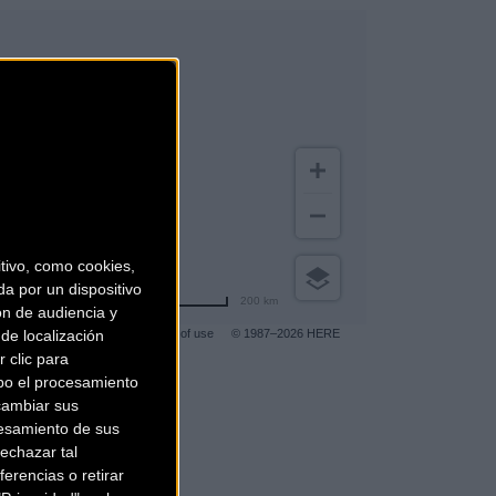
ivo, como cookies,
a por un dispositivo
200 km
ón de audiencia y
de localización
Terms of use
© 1987–2026 HERE
 clic para
bo el procesamiento
cambiar sus
gar a más clientes
.
esamiento de sus
echazar tal
erencias o retirar