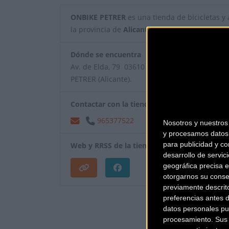
ONBIKE PETRER
es una tienda de bicicletas y a
la provincia de
Alicante
.
Dónde se encuentra
Av. de Elda, 79 03610
PETRER (Alicante).
Contactar con la tienda
965377522
Nosotros y nuestro
y procesamos datos 
para publicidad y co
Web y RRSS de la tienda
desarrollo de servici
geográfica precisa e
otorgarnos su conse
previamente descrit
¿Eres el propietar
preferencias antes 
datos personales pu
procesamiento. Sus p