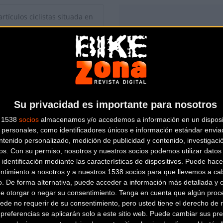
rtículos ciclistas situada en
Su privacidad es importante para nosotros
s 1538
socios
almacenamos y/o accedemos a información en un disposit
personales, como identificadores únicos e información estándar enviad
ntenido personalizado, medición de publicidad y contenido, investigaci
os.
Con su permiso, nosotros y nuestros socios podemos utilizar datos 
 identificación mediante las características de dispositivos. Puede hacer
ntimiento a nosotros y a nuestros 1538 socios para que llevemos a ca
o. De forma alternativa, puede acceder a información más detallada y 
io de esta tienda? Descubre cómo
hacerte tienda Premium para lle
de otorgar o negar su consentimiento.
Tenga en cuenta que algún proc
ede no requerir de su consentimiento, pero usted tiene el derecho de r
referencias se aplicarán solo a este sitio web. Puede cambiar sus pref