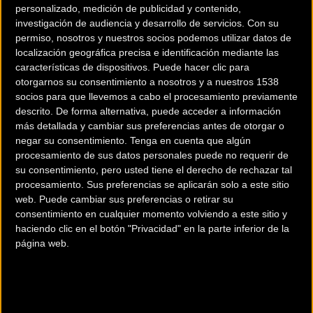
personalizado, medición de publicidad y contenido,
investigación de audiencia y desarrollo de servicios.
Con su
permiso, nosotros y nuestros socios podemos utilizar datos de
localización geográfica precisa e identificación mediante las
características de dispositivos. Puede hacer clic para
otorgarnos su consentimiento a nosotros y a nuestros 1538
200 km
socios para que llevemos a cabo el procesamiento previamente
descrito. De forma alternativa, puede acceder a información
Terms of use
© 1987–2026 HERE
¿Eres el propietario de esta tienda? Descubre cómo
hacerte tienda
más detallada y cambiar sus preferencias antes de otorgar o
negar su consentimiento.
Tenga en cuenta que algún
Premium para llegar a más clientes
.
procesamiento de sus datos personales puede no requerir de
su consentimiento, pero usted tiene el derecho de rechazar tal
procesamiento. Sus preferencias se aplicarán solo a este sitio
Comercios Bz Premium
web. Puede cambiar sus preferencias o retirar su
consentimiento en cualquier momento volviendo a este sitio y
MC SKI BIKE
haciendo clic en el botón "Privacidad" en la parte inferior de la
página web.
C/ Balmes, 331
Barcelona (Barcelona)
ESCAPA BARCELONA NORD