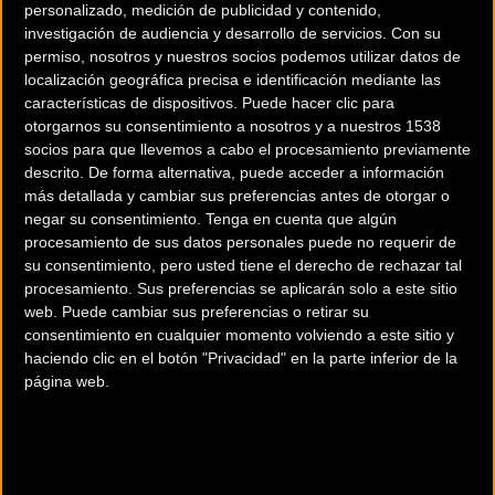
personalizado, medición de publicidad y contenido,
investigación de audiencia y desarrollo de servicios.
Con su
permiso, nosotros y nuestros socios podemos utilizar datos de
localización geográfica precisa e identificación mediante las
características de dispositivos. Puede hacer clic para
otorgarnos su consentimiento a nosotros y a nuestros 1538
200 km
socios para que llevemos a cabo el procesamiento previamente
descrito. De forma alternativa, puede acceder a información
Terms of use
© 1987–2026 HERE
más detallada y cambiar sus preferencias antes de otorgar o
¿Eres el propietario de esta tienda? Descubre cómo
hacerte tienda
negar su consentimiento.
Tenga en cuenta que algún
Premium para llegar a más clientes
.
procesamiento de sus datos personales puede no requerir de
su consentimiento, pero usted tiene el derecho de rechazar tal
procesamiento. Sus preferencias se aplicarán solo a este sitio
Comercios Bz Premium
web. Puede cambiar sus preferencias o retirar su
consentimiento en cualquier momento volviendo a este sitio y
ESCAPA BARCELONA NORD
haciendo clic en el botón "Privacidad" en la parte inferior de la
página web.
Avinguda dels Quinze, 25
Barcelona (Barcelona)
MC SKI BIKE