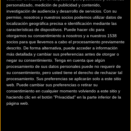
personalizado, medición de publicidad y contenido,
investigación de audiencia y desarrollo de servicios.
Con su
permiso, nosotros y nuestros socios podemos utilizar datos de
localización geográfica precisa e identificación mediante las
características de dispositivos. Puede hacer clic para
otorgarnos su consentimiento a nosotros y a nuestros 1538
200 km
socios para que llevemos a cabo el procesamiento previamente
Terms of use
© 1987–2026 HERE
descrito. De forma alternativa, puede acceder a información
¿Eres el propietario de esta tienda? Descubre cómo
hacerte tienda
más detallada y cambiar sus preferencias antes de otorgar o
Premium para llegar a más clientes
.
negar su consentimiento.
Tenga en cuenta que algún
procesamiento de sus datos personales puede no requerir de
su consentimiento, pero usted tiene el derecho de rechazar tal
Comercios Bz Premium
procesamiento. Sus preferencias se aplicarán solo a este sitio
web. Puede cambiar sus preferencias o retirar su
consentimiento en cualquier momento volviendo a este sitio y
MC SKI BIKE
haciendo clic en el botón "Privacidad" en la parte inferior de la
página web.
C/ Balmes, 331
Barcelona (Barcelona)
ESCAPA BARCELONA NORD